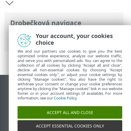
Drobečková navigace
ESET Online nápověda
>
ESET Parental
Your account, your cookies
Control for Android
>
Představení
choice
We and our partners use cookies to give you the best
optimized online experience, analyze our website traffic,
and serve you with personalized ads. You can agree to the
collection of all cookies by clicking "Accept all and close",
decline all non-essential cookies by choosing "Accept
essential cookies only", or adjust your cookie settings by
clicking "Manage cookies". You also have the right to
withdraw your consent or change your cookie preferences
Zobrazit verzi pro počítač
anytime by clicking the "Manage cookies" link in our website
footer or in your account settings (if available). For more
End of Life
information, see our
Cookie Policy
.
ESET Databáze znalostí
ESET Forum
ACCEPT ALL AND CLOSE
ESET Status Portal
Regionální podpora
ACCEPT ESSENTIAL COOKIES ONLY