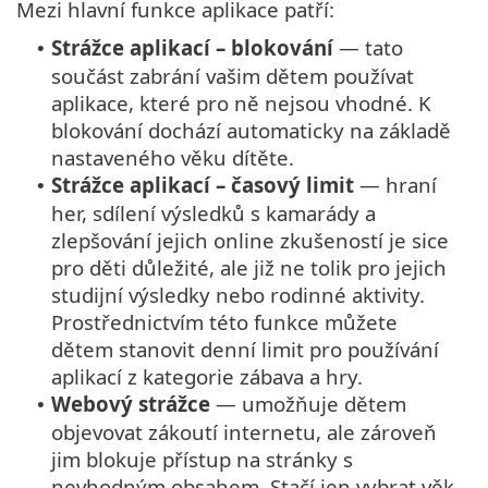
Mezi hlavní funkce aplikace patří:
Strážce aplikací – blokování
— tato
•
součást zabrání vašim dětem používat
aplikace, které pro ně nejsou vhodné. K
blokování dochází automaticky na základě
nastaveného věku dítěte.
Strážce aplikací – časový limit
— hraní
•
her, sdílení výsledků s kamarády a
zlepšování jejich online zkušeností je sice
pro děti důležité, ale již ne tolik pro jejich
studijní výsledky nebo rodinné aktivity.
Prostřednictvím této funkce můžete
dětem stanovit denní limit pro používání
aplikací z kategorie zábava a hry.
Webový strážce
— umožňuje dětem
•
objevovat zákoutí internetu, ale zároveň
jim blokuje přístup na stránky s
nevhodným obsahem. Stačí jen vybrat věk