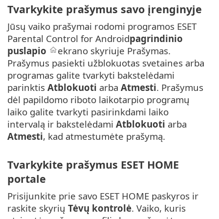
Tvarkykite prašymus savo įrenginyje
Jūsų vaiko prašymai rodomi programos ESET
Parental Control for Android
pagrindinio
puslapio
ekrano skyriuje Prašymas.
Prašymus pasiekti užblokuotas svetaines arba
programas galite tvarkyti bakstelėdami
parinktis
Atblokuoti
arba
Atmesti
. Prašymus
dėl papildomo riboto laikotarpio programų
laiko galite tvarkyti pasirinkdami laiko
intervalą ir bakstelėdami
Atblokuoti
arba
Atmesti
, kad atmestumėte prašymą.
Tvarkykite prašymus ESET HOME
portale
Prisijunkite prie savo ESET HOME paskyros ir
raskite skyrių
Tėvų kontrolė
. Vaiko, kuris