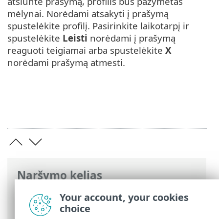
atsiuntė prašymą, profilis bus pažymėtas
mėlynai. Norėdami atsakyti į prašymą
spustelėkite profilį. Pasirinkite laikotarpį ir
spustelėkite
Leisti
norėdami į prašymą
reaguoti teigiamai arba spustelėkite
X
norėdami prašymą atmesti.
Naršymo kelias
ESET interneto žinynas
>
ESET Parental
Your account, your cookies
Control for Android
>
Prašymų tvarkymas
choice