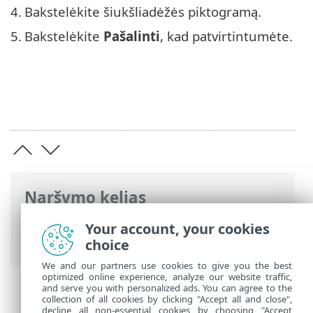
4.
Bakstelėkite šiukšliadėžės piktogramą.
5.
Bakstelėkite
Pašalinti
, kad patvirtintumėte.
Naršymo kelias
ESET interneto žinynas
>
ESET Parental
Your account, your cookies
Control for Android
>
Vaikai
choice
We and our partners use cookies to give you the best
optimized online experience, analyze our website traffic,
and serve you with personalized ads. You can agree to the
collection of all cookies by clicking "Accept all and close",
decline all non-essential cookies by choosing "Accept