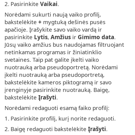
2.
Pasirinkite
Vaikai
.
Norėdami sukurti naują vaiko profilį,
bakstelėkite
+
mygtuką dešinės pusės
apačioje. Įrašykite savo vaiko vardą ir
pasirinkite
Lytis
,
Amžius
ir
Gimimo data
.
Jūsų vaiko amžius bus naudojamas filtruojant
netinkamas programas ir žiniatinklio
svetaines. Taip pat galite įkelti vaiko
nuotrauką arba pseudoportretą. Norėdami
įkelti nuotrauką arba pseudoportretą,
bakstelėkite kameros piktogramą ir savo
įrenginyje pasirinkite nuotrauką. Baigę,
bakstelėkite
Įrašyti
.
Norėdami redaguoti esamą faiko profilį:
1.
Pasirinkite profilį, kurį norite redaguoti.
2.
Baigę redaguoti bakstelėkite
Įrašyti
.