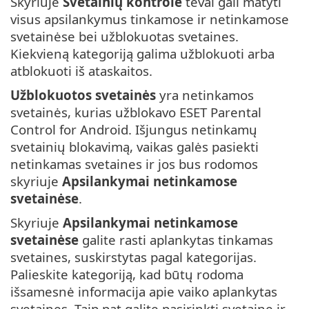
Skyriuje
Svetainių kontrolė
tėvai gali matyti
visus apsilankymus tinkamose ir netinkamose
svetainėse bei užblokuotas svetaines.
Kiekvieną kategoriją galima užblokuoti arba
atblokuoti iš ataskaitos.
Užblokuotos svetainės
yra netinkamos
svetainės, kurias užblokavo ESET Parental
Control for Android. Išjungus netinkamų
svetainių blokavimą, vaikas galės pasiekti
netinkamas svetaines ir jos bus rodomos
skyriuje
Apsilankymai netinkamose
svetainėse
.
Skyriuje
Apsilankymai netinkamose
svetainėse
galite rasti aplankytas tinkamas
svetaines, suskirstytas pagal kategorijas.
Palieskite kategoriją, kad būtų rodoma
išsamesnė informacija apie vaiko aplankytas
svetaines. Taip pat galite pasirinkti svetainę ir