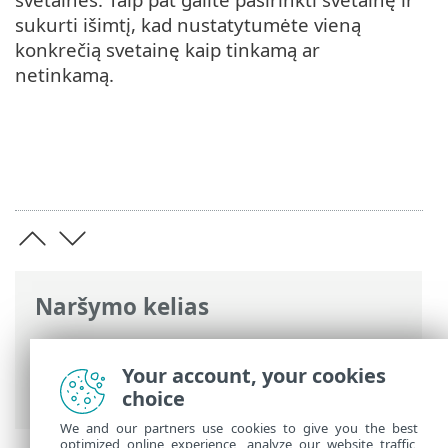
sukurti išimtį, kad nustatytumėte vieną
konkrečią svetainę kaip tinkamą ar
netinkamą.
Naršymo kelias
ESET interneto žinynas
>
ESET Parental
Control for Android
>
Ataskaitos
>
Your account, your cookies
Svetainių kontrolė
choice
We and our partners use cookies to give you the best
optimized online experience, analyze our website traffic,