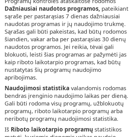
Programų kontrolės ataskaitose rodomos
Dažniausiai naudotos programos,
pateikiant
sąraše per pastarąsias 7 dienas dažniausiai
naudotas programas ir jų naudojimo trukmę.
Sąrašas gali būti pakeistas, kad būtų rodomos
šiandien, vakar arba per pastarąsias 30 dienų
naudotos programos. Jei reikia, tėvai gali
blokuoti, leisti šias programas ar pažymėti jas
kaip riboto laikotarpio programas, kad būtų
nustatytas šių programų naudojimo
apribojimas.
Naudojimosi statistika
valandomis rodomas
bendras įrenginio naudojimo laikas per dieną.
Gali būti rodoma visų programų, užblokuotų
programų, riboto laikotarpio programų arba
neribotų programų naudojimosi statistika.
Iš
Riboto laikotarpio programų
statistikos
matyti, kuriomis dienomis vaikas naudojo