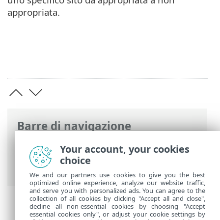
appropriata.
Barre di navigazione
Guida online ESET
>
ESET Parental
Your account, your cookies
Control for Android
>
Report
> Controllo
choice
Web
We and our partners use cookies to give you the best
optimized online experience, analyze our website traffic,
and serve you with personalized ads. You can agree to the
collection of all cookies by clicking "Accept all and close",
decline all non-essential cookies by choosing "Accept
essential cookies only", or adjust your cookie settings by