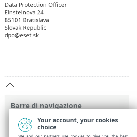
Data Protection Officer
Einsteinova 24
85101 Bratislava
Slovak Republic
dpo@eset.sk
Barre di navigazione
Guida online ESET
>
ESET Parental
Your account, your cookies
Control for Android
>
Informativa sulla
choice
privacy
We and our partners use cookies to give you the best