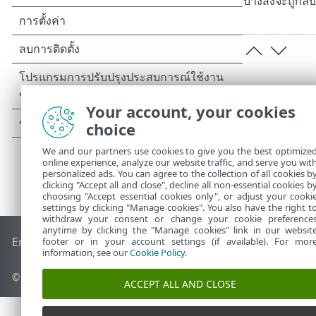
บางสิ่งจะถูกล
Your account, your cookies
choice
We and our partners use cookies to give you the best optimize
online experience, analyze our website traffic, and serve you wit
personalized ads. You can agree to the collection of all cookies b
clicking "Accept all and close", decline all non-essential cookies b
choosing "Accept essential cookies only", or adjust your cooki
settings by clicking "Manage cookies". You also have the right t
withdraw your consent or change your cookie preference
anytime by clicking the "Manage cookies" link in our websit
End of Life
ESET Status 
ฐานความรู้ของ ESET
ฟอรัมของ ESET
footer or in your account settings (if available). For mor
information, see our
Cookie Policy
.
© 1992 - 2026 ESET, spol. s r.o. - สงวนลิขสิทธิ์
ACCEPT ALL AND CLOSE