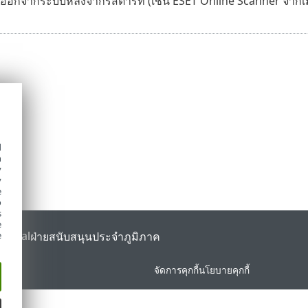
บออกจากระบบหลังจากรีสตาร์ท (เช่น ESET Online Scanner จากเมน
d
h
y
y
e
o
s
e
Portal
ฝ่ายสนับสนุนประจำภูมิภาค
e
จัดการคุกกี้
นโยบายคุกกี้