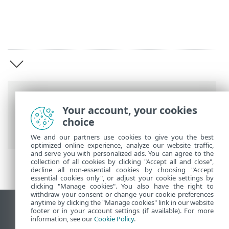
Länkstig
Your account, your cookies
ESET onlinehjälp
>
ESET Online Scanner
>
choice
Översikt
We and our partners use cookies to give you the best
optimized online experience, analyze our website traffic,
and serve you with personalized ads. You can agree to the
collection of all cookies by clicking "Accept all and close",
decline all non-essential cookies by choosing "Accept
essential cookies only", or adjust your cookie settings by
clicking "Manage cookies". You also have the right to
withdraw your consent or change your cookie preferences
anytime by clicking the "Manage cookies" link in our website
Visa skrivbords-webbplats
footer or in your account settings (if available). For more
information, see our
Cookie Policy
.
End of Life