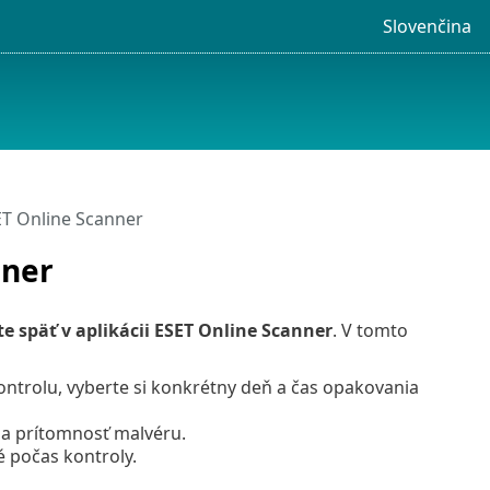
Slovenčina
SET Online Scanner
nner
te späť v aplikácii ESET Online Scanner
. V tomto
ontrolu, vyberte si konkrétny deň a čas opakovania
 na prítomnosť malvéru.
 počas kontroly.