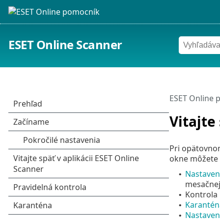
ESET Online Scanner
ESET Online 
Vitajte
Pri opätovno
okne môžete 
Nastaveni
•
mesačnej
Kontrola 
•
Karantén
•
Nastaven
•