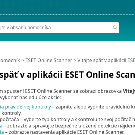
pomocník
>
ESET Online Scanner
>
Vitajte späť v aplikácii E
 späť v aplikácii ESET Online Sca
m spustení ESET Online Scanner sa zobrazí obrazovka
Vitaj
vykonať nasledujúce akcie:
a pravidelnej kontroly
– zapnite alebo vypnite pravidelnú k
 kontroly.
počítača – vyberte typ kontroly a skontrolujte svoj počítač
a
– zobrazte a spravujte bezpečne uložené detekcie nájdené
ia
– zobrazte nastavenia aplikácie ESET Online Scanner.