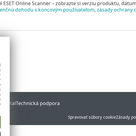
ii ESET Online Scanner – zobrazte si verziu produktu, dátu
cenčnú dohodu s koncovým používateľom
,
zásady ochrany 
d
h
y
y
e
o
s
e
 Portal
Technická podpora
e
Spravovať súbory cookie
Zásady po