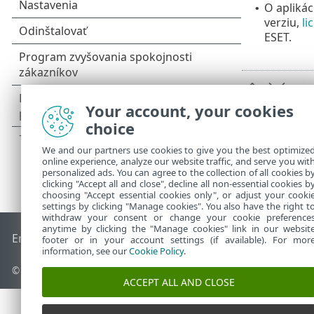
O aplikác
•
verziu,
li
ESET.
Your account, your cookies
choice
We and our partners use cookies to give you the best optimize
online experience, analyze our website traffic, and serve you wit
personalized ads. You can agree to the collection of all cookies b
clicking "Accept all and close", decline all non-essential cookies b
choosing "Accept essential cookies only", or adjust your cooki
settings by clicking "Manage cookies". You also have the right t
withdraw your consent or change your cookie preference
anytime by clicking the "Manage cookies" link in our websit
End of Life
Databáza znalostí ESET
ESET Fórum
ESET Status
footer or in your account settings (if available). For mor
information, see our
Cookie Policy
.
© 1992 - 2026 ESET, spol. s r. o. Všetky práva vyhradené.
ACCEPT ALL AND CLOSE