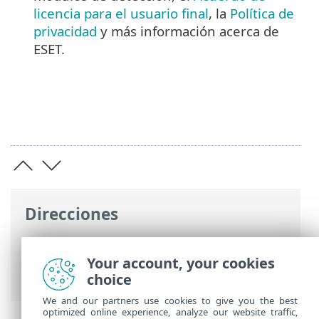
licencia para el usuario final
, la
Política de
privacidad
y más información acerca de
ESET.
Direcciones
Ayuda en línea de ESET
>
ESET Online
Scanner
>
Le damos la bienvenida de
Your account, your cookies
nuevo a ESET Online Scanner
choice
We and our partners use cookies to give you the best
optimized online experience, analyze our website traffic,