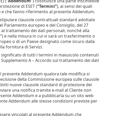
E) (
“Addendum”
) costituisce una parte inscindibile
protezione di ESET (
“Termini”
), ai sensi dei quali
) e che fanno riferimento al presente Addendum.
 stipulare clausole contrattuali standard adottate
l Parlamento europeo e del Consiglio, del 27
o al trattamento dei dati personali, nonché alla
R
”) e nella misura in cui vi sarà un trasferimento o
uropeo o di un Paese designato come sicuro dalla
 fornitura di Servizi.
significato di tutti i termini in maiuscolo contenuti
o Supplemento A – Accordo sul trattamento dei dati
e il presente Addendum qualora tale modifica si
a decisione della Commissione europea sulle clausole
adotti nuove clausole standard di protezione dei
inviare una notifica tramite e-mail al Cliente non
presente Addendum e a pubblicarla su un sito web
sente Addendum alle stesse condizioni previste per
 essere vincolati al presente Addendum che