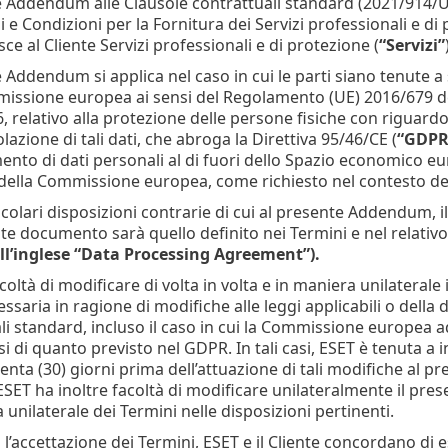
e Addendum alle Clausole contrattuali standard (2021/914/U
 e Condizioni per la Fornitura dei Servizi professionali e di 
ce al Cliente Servizi professionali e di protezione (
“Servizi”
e Addendum si applica nel caso in cui le parti siano tenute a
issione europea ai sensi del Regolamento (UE) 2016/679 de
6, relativo alla protezione delle persone fisiche con riguard
olazione di tali dati, che abroga la Direttiva 95/46/CE (
“GDP
ento di dati personali al di fuori dello Spazio economico e
della Commissione europea, come richiesto nel contesto della
colari disposizioni contrarie di cui al presente Addendum, il 
te documento sarà quello definito nei Termini e nel relativ
ll’inglese “Data Processing Agreement”).
coltà di modificare di volta in volta e in maniera unilateral
ssaria in ragione di modifiche alle leggi applicabili o dell
li standard, incluso il caso in cui la Commissione europea 
si di quanto previsto nel GDPR. In tali casi, ESET è tenuta a 
enta (30) giorni prima dell’attuazione di tali modifiche al 
ESET ha inoltre facoltà di modificare unilateralmente il pre
 unilaterale dei Termini nelle disposizioni pertinenti.
 l’accettazione dei Termini, ESET e il Cliente concordano di