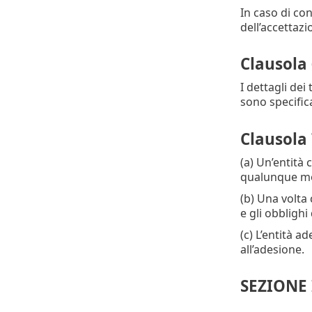
In caso di con
dell’accettaz
Clausola 
I dettagli dei 
sono specificat
Clausola 
(a) Un’entità 
qualunque mom
(b) Una volta 
e gli obbligh
(c) L’entità a
all’adesione.
SEZIONE 