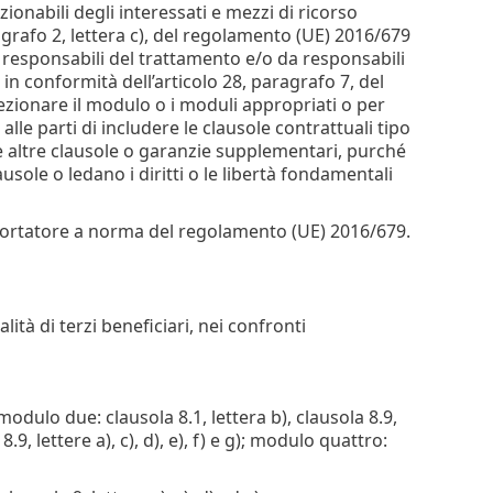
ionabili degli interessati e mezzi di ricorso
aragrafo 2, lettera c), del regolamento (UE) 2016/679
a responsabili del trattamento e/o da responsabili
in conformità dell’articolo 28, paragrafo 7, del
zionare il modulo o i moduli appropriati o per
e parti di includere le clausole contrattuali tipo
re altre clausole o garanzie supplementari, purché
ole o ledano i diritti o le libertà fondamentali
esportatore a norma del regolamento (UE) 2016/679.
lità di terzi beneficiari, nei confronti
 modulo due: clausola 8.1, lettera b), clausola 8.9,
8.9, lettere a), c), d), e), f) e g); modulo quattro: