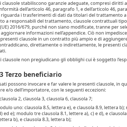
i clausole stabiliscono garanzie adeguate, compresi diritti az
conformità dell’articolo 46, paragrafo 1, e dell’articolo 46, p
riguarda i trasferimenti di dati da titolari del trattamento 
o a responsabili del trattamento, clausole contrattuali tipo 
UE) 2016/679, purché non siano modificate, tranne per sele
aggiornare informazioni nell’appendice. Ciò non impedisce all
le presenti clausole in un contratto più ampio e di aggiunge
ntraddicano, direttamente o indirettamente, le presenti claus
ati.
ti clausole non pregiudicano gli obblighi cui è soggetto l’
3 Terzo beneficiario
ssati possono invocare e far valere le presenti clausole, in qua
re e/o dell’importatore, con le seguenti eccezioni:
 clausola 2, clausola 3, clausola 6, clausola 7;
odulo uno: clausola 8.5, lettera e), e clausola 8.9, lettera b);
 d) ed e); modulo tre clausola 8.1, lettere a), c) e d), e clausola 
ettera b), e clausola 8.3, lettera b);