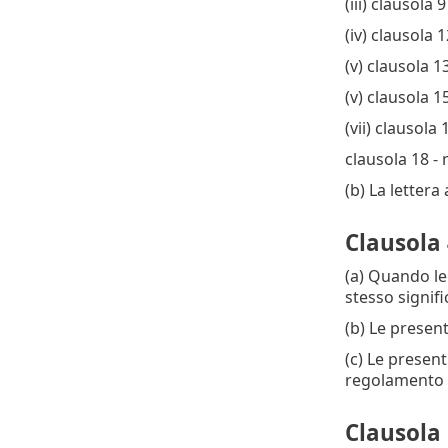
(iii) clausola 
(iv) clausola 
(v) clausola 13
(v) clausola 15
(vii) clausola 
clausola 18 - 
(b) La lettera
Clausola
(a) Quando le
stesso signif
(b) Le present
(c) Le present
regolamento 
Clausola