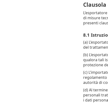
Clausola 
L’esportatore
di misure tec
presenti clau
8.1 Istruzio
(a) L’esportat
del trattamen
(b) L’esporta
qualora tali i
protezione dei
(c) L’importa
regolamento (
autorità di c
(d) Al termine
personali trat
i dati persona