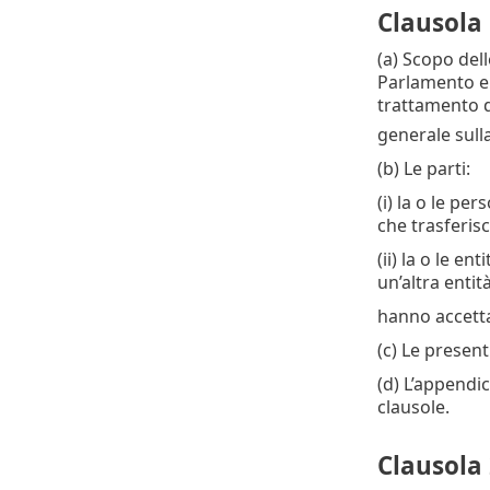
Clausola 
(a) Scopo dell
Parlamento eu
trattamento de
generale sull
(b) Le parti:
(i) la o le per
che trasferisc
(ii) la o le e
un’altra entit
hanno accettat
(c) Le present
(d) L’appendic
clausole.
Clausola 