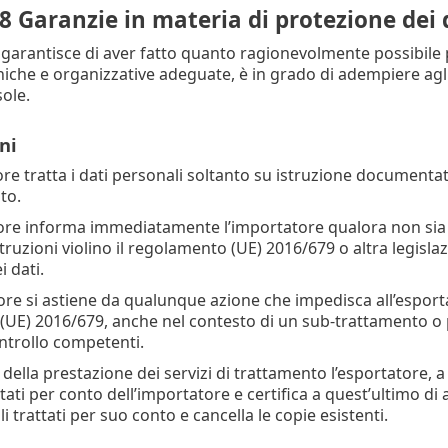
8 Garanzie in materia di protezione dei 
 garantisce di aver fatto quanto ragionevolmente possibile pe
niche e organizzative adeguate, è in grado di adempiere agl
sole.
ni
ore tratta i dati personali soltanto su istruzione documentata
to.
tore informa immediatamente l’importatore qualora non sia i
struzioni violino il regolamento (UE) 2016/679 o altra legisl
 dati.
tore si astiene da qualunque azione che impedisca all’espor
UE) 2016/679, anche nel contesto di un sub-trattamento o 
ontrollo competenti.
 della prestazione dei servizi di trattamento l’esportatore, a s
tati per conto dell’importatore e certifica a quest’ultimo di 
li trattati per suo conto e cancella le copie esistenti.