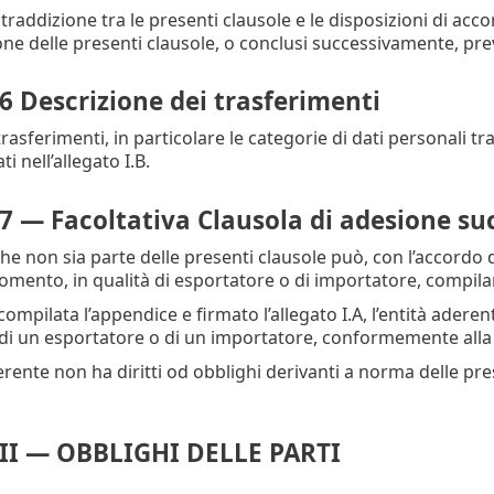
traddizione tra le presenti clausole e le disposizioni di acco
ione delle presenti clausole, o conclusi successivamente, pre
6 Descrizione dei trasferimenti
trasferimenti, in particolare le categorie di dati personali trasf
i nell’allegato I.B.
7 — Facoltativa Clausola di adesione su
che non sia parte delle presenti clausole può, con l’accordo de
ento, in qualità di esportatore o di importatore, compiland
compilata l’appendice e firmato l’allegato I.A, l’entità aderent
i di un esportatore o di un importatore, conformemente alla 
derente non ha diritti od obblighi derivanti a norma delle pr
II — OBBLIGHI DELLE PARTI