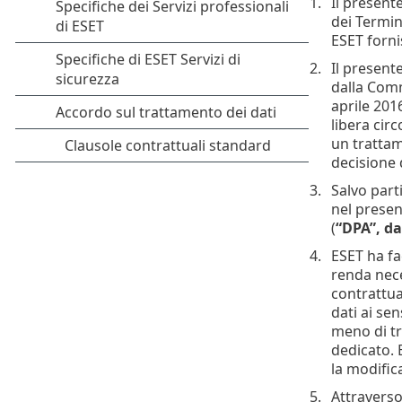
Il present
dei Termini
ESET fornis
Il present
dalla Comm
aprile 201
libera circ
un trattam
decisione 
Salvo parti
nel presen
(
“DPA”, da
ESET ha fa
renda nece
contrattua
dati ai sen
meno di tr
dedicato. 
la modifica
Attraverso