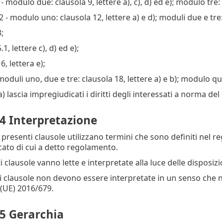
9 - modulo due: clausola 9, lettere a), c), d) ed e); modulo tre: c
12 - modulo uno: clausola 12, lettere a) e d); moduli due e tre: 
;
.1, lettere c), d) ed e);
16, lettera e);
moduli uno, due e tre: clausola 18, lettere a) e b); modulo qu
 a) lascia impregiudicati i diritti degli interessati a norma 
 4 Interpretazione
 presenti clausole utilizzano termini che sono definiti nel r
icato di cui a detto regolamento.
i clausole vanno lette e interpretate alla luce delle disposi
i clausole non devono essere interpretate in un senso che non
(UE) 2016/679.
 5 Gerarchia