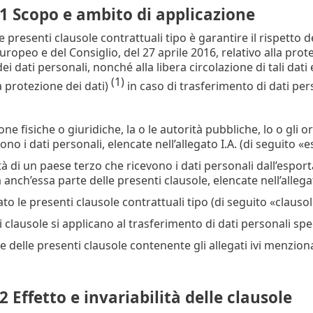
1 Scopo e ambito di applicazione
e presenti clausole contrattuali tipo è garantire il rispetto 
ropeo e del Consiglio, del 27 aprile 2016, relativo alla prot
i dati personali, nonché alla libera circolazione di tali dat
(1)
a protezione dei dati)
in caso di trasferimento di dati per
sone fisiche o giuridiche, la o le autorità pubbliche, lo o gli o
ono i dati personali, elencate nell’allegato I.A. (di seguito «
ntità di un paese terzo che ricevono i dati personali dall’esp
à anch’essa parte delle presenti clausole, elencate nell’alleg
o le presenti clausole contrattuali tipo (di seguito «clausol
i clausole si applicano al trasferimento di dati personali speci
e delle presenti clausole contenente gli allegati ivi menzion
2 Effetto e invariabilità delle clausole