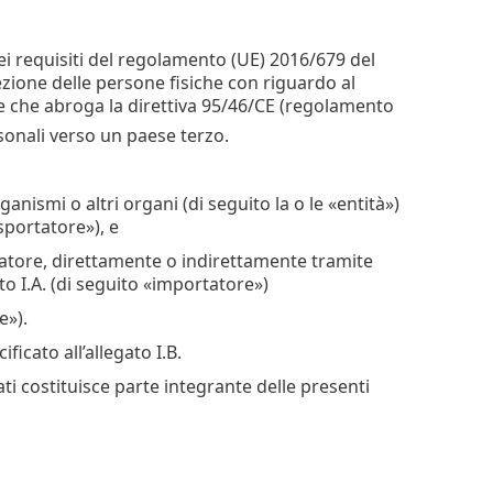
dei requisiti del regolamento (UE) 2016/679 del
ezione delle persone fisiche con riguardo al
i e che abroga la direttiva 95/46/CE (regolamento
sonali verso un paese terzo.
rganismi o altri organi (di seguito la o le «entità»)
esportatore»), e
ortatore, direttamente o indirettamente tramite
ato I.A. (di seguito «importatore»)
e»).
ficato all’allegato I.B.
ati costituisce parte integrante delle presenti