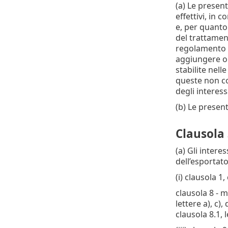
(a) Le present
effettivi, in 
e, per quanto 
del trattament
regolamento (
aggiungere o 
stabilite nel
queste non co
degli interess
(b) Le presen
Clausola 
(a) Gli intere
dell’esportato
(i) clausola 1,
clausola 8 - m
lettere a), c),
clausola 8.1, l