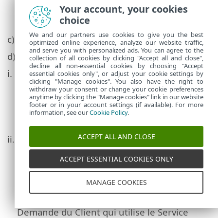
Your account, your cookies
mois à compter de la date de début du
choice
Service ESET Premium Support Ultimate.
We and our partners use cookies to give you the best
c)
Service ESET Premium Support.
optimized online experience, analyze our website traffic,
and serve you with personalized ads. You can agree to the
d)
Fonctionnalités supplémentaires :
collection of all cookies by clicking "Accept all and close",
decline all non-essential cookies by choosing "Accept
i.
Nombre de Demandes.
Le Nombre de
essential cookies only", or adjust your cookie settings by
clicking "Manage cookies". You also have the right to
Demandes éligibles pour le Service n'est
withdraw your consent or change your cookie preferences
pas limité. Pour écarter tout doute, le
anytime by clicking the "Manage cookies" link in our website
footer or in your account settings (if available). For more
paragraphe 4.5 des Conditions ne sera pas
information, see our
Cookie Policy
.
affecté.
ACCEPT ALL AND CLOSE
ii.
Priorisation au sein des équipes de
développement.
Si l'Erreur se produit dans
ACCEPT ESSENTIAL COOKIES ONLY
l'environnement du Client et que les
équipes de développement du Produit
MANAGE COOKIES
doivent être impliquées dans son
investigation ou sa résolution, cette
Demande du Client qui utilise le Service