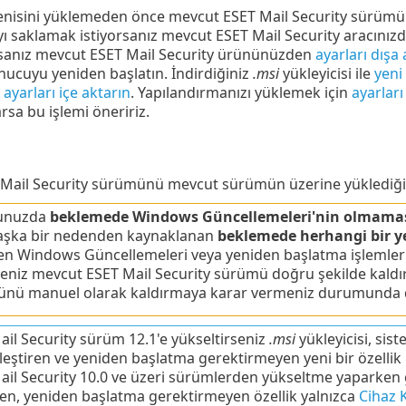
nisini yüklemeden önce mevcut ESET Mail Security sürümünü 
ı saklamak istiyorsanız mevcut ESET Mail Security aracınız
rsanız mevcut ESET Mail Security ürününüzden
ayarları dışa 
unucuyu yeniden başlatın. İndirdiğiniz
.msi
yükleyicisi ile
yeni
n
ayarları içe aktarın
. Yapılandırmanızı yüklemek için
ayarları
sa bu işlemi öneririz.
 Mail Security sürümünü mevcut sürümün üzerine yüklediğin
unuzda
beklemede Windows Güncellemeleri'nin olmama
aşka bir nedenden kaynaklanan
beklemede herhangi bir y
en Windows Güncellemeleri veya yeniden başlatma işlemleriy
eniz mevcut ESET Mail Security sürümü doğru şekilde kaldırı
nü manuel olarak kaldırmaya karar vermeniz durumunda da s
il Security sürüm 12.1'e yükseltirseniz
.msi
yükleyicisi, si
eştiren ve yeniden başlatma gerektirmeyen yeni bir özellik 
ail Security 10.0 ve üzeri sürümlerden yükseltme yaparken g
en, yeniden başlatma gerektirmeyen özellik yalnızca
Cihaz 