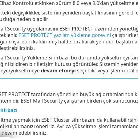
. Cihaz Kontrolü etkinken sürüm 8.0 veya 9.0'dan yükseltmel
teki değişiklikler, sistemin yeniden başlatılmasının gerekli o
zluğa neden olabilir.
ail Security uygulamasını ESET PROTECT üzerinden yönettiğ
eklenir.
ESET PROTECT yazılım yükleme görevini
çalıştırırk
ğinin işaretini kaldırılmış halde bırakarak yeniden başlatm
eştirebilirsiniz.
ail Security Yükleme Sihirbazı, bu durumda yükseltmeyi ta
ğini bildiren bir iletişim kutusu görüntüler. Sistemin yenid
eye/yükseltmeye
devam etmeyi
seçebilir veya işlemi iptal
ET PROTECT tarafından yönetilen büyük ağ ortamlarında kull
temidir. ESET Mail Security çalıştıran birden çok sunucunuz 
hirbazı
ltme yapmak için ESET Cluster sihirbazını da kullanabilirsini
mi kullanmanızı öneririz. Ayrıca yükseltme işlemi tamamlan
devam edebilirsiniz.