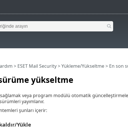
Yardım
>
ESET Mail Security
>
Yükleme/Yükseltme
> En son 
 sürüme yükseltme
r sağlamak veya program modülü otomatik güncelleştirmeler
sürümleri yayımlanır.
temleri şunları içerir:
kaldır/Yükle