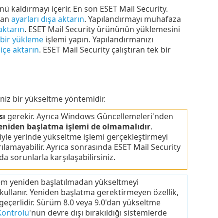
kaldırmayı içerir. En son ESET Mail Security.
dan
ayarları dışa aktarın
. Yapılandırmayı muhafaza
aktarın
. ESET Mail Security ürününün yüklemesini
 bir yükleme
işlemi yapın. Yapılandırmanızı
 içe aktarın
. ESET Mail Security çalıştıran tek bir
iz bir yükseltme yöntemidir.
sı
gerekir. Ayrıca Windows Güncellemeleri'nden
eniden başlatma işlemi de olmamalıdır
.
le yerinde yükseltme işlemi gerçekleştirmeyi
lamayabilir. Ayrıca sonrasında ESET Mail Security
orunlarla karşılaşabilirsiniz.
stem yeniden başlatılmadan yükseltmeyi
kullanır. Yeniden başlatma gerektirmeyen özellik,
eçerlidir. Sürüm 8.0 veya 9.0'dan yükseltme
Kontrolü
'nün devre dışı bırakıldığı sistemlerde