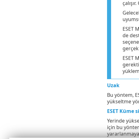
çalışır
Gelecek
uyumsu
ESET M
de dest
seçene
gerçekl
ESET M
gerekti
yüklem
Uzak
Bu yöntem, ES
yükseltme yön
ESET Küme si
Yerinde yükse
için bu yönte
yararlanmaya 