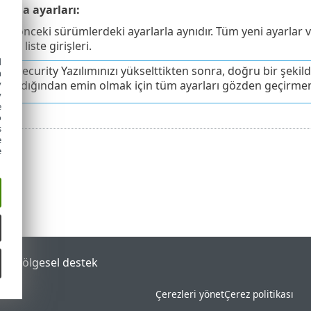
ruma ayarları:
ar, önceki sürümlerdeki ayarlarla aynıdır. Tüm yeni ayarlar va
ara liste girişleri.
d
il Security Yazılımınızı yükselttikten sonra, doğru bir şeki
h
y
dırıldığından emin olmak için tüm ayarları gözden geçirmeni
y
e
o
s
e
e
tal
Bölgesel destek
Çerezleri yönet
Çerez politikası