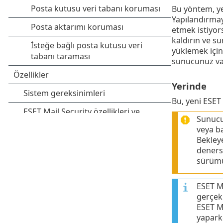
Bu yöntem, ye
Yapılandırmay
etmek istiyo
kaldırın ve s
yüklemek içi
sunucunuz var
Yerinde
Bu, yeni ESET
Sunuc
veya b
Bekley
deners
sürümü
ESET Ma
gerçekl
ESET M
yapark