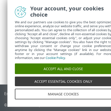
Antispam ko
Your account, your cookies
Tüm ayarl
•
choice
Beyaz ve k
•
We and our partners use cookies to give you the best optimize
ESET Ma
online experience, analyze our website traffic, and serve you wit
personalized ads. You can agree to the collection of all cookies b
yapılan
clicking "Accept all and close", decline all non-essential cookies b
choosing "Accept essential cookies only", or adjust your cooki
settings by clicking "Manage cookies". You also have the right t
withdraw your consent or change your cookie preference
anytime by clicking the "Manage cookies" link in our websit
footer or in your account settings (if available). For mor
information, see our
Cookie Policy
.
ACCEPT ALL AND CLOSE
ACCEPT ESSENTIAL COOKIES ONLY
End of Life
ESET Bilgi Bankası
ESET Forumu
ESET Status Por
MANAGE COOKIES
© 1992 - 2026 ESET, spol. s r.o. - Tüm hakları saklıdır.