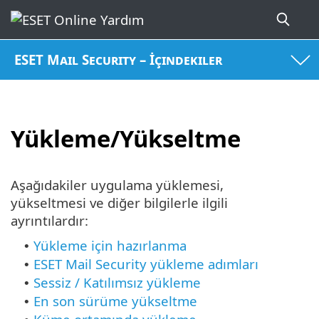
ESET Mail Security – İçindekiler
Yükleme/Yükseltme
Aşağıdakiler uygulama yüklemesi,
yükseltmesi ve diğer bilgilerle ilgili
ayrıntılardır:
Yükleme için hazırlanma
•
ESET Mail Security yükleme adımları
•
Sessiz / Katılımsız yükleme
•
En son sürüme yükseltme
•