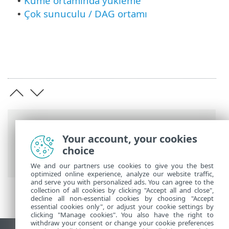
Küme ortamında yükleme
•
Çok sunuculu / DAG ortamı
•
Breadcrumb'lar
Your account, your cookies
ESET Online Yardım
>
ESET Mail Security
>
choice
Yükleme/Yükseltme
We and our partners use cookies to give you the best
optimized online experience, analyze our website traffic,
and serve you with personalized ads. You can agree to the
collection of all cookies by clicking "Accept all and close",
decline all non-essential cookies by choosing "Accept
essential cookies only", or adjust your cookie settings by
clicking "Manage cookies". You also have the right to
withdraw your consent or change your cookie preferences