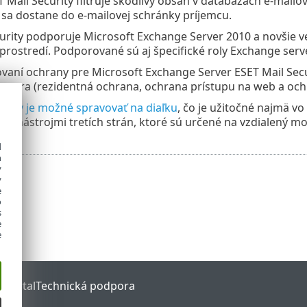
ET Mail Security filtruje škodlivý obsah v databázach e‑mail
sa dostane do e‑mailovej schránky príjemcu.
urity podporuje Microsoft Exchange Server 2010 a novšie ve
prostredí. Podporované sú aj špecifické roly Exchange serve
vaní ochrany pre Microsoft Exchange Server ESET Mail Secu
vera (rezidentná ochrana, ochrana prístupu na web a ochr
urity je možné spravovať na diaľku
, čo je užitočné najmä vo
u s nástrojmi tretích strán, ktoré sú určené na vzdialený m
d
h
y
y
e
o
s
e
e
 Portal
Technická podpora