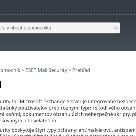
pomocník
>
ESET Mail Security
>
Prehľad
d
urity for Microsoft Exchange Server je integrované bezpečn
chránky používateľov pred rôznymi typmi škodlivého obsahu
ymi koňmi, dokumentov obsahujúcich nebezpečné skripty, 
alšovaným odosielateľom.
urity poskytuje štyri typy ochrany: antimalvérovú, antispa