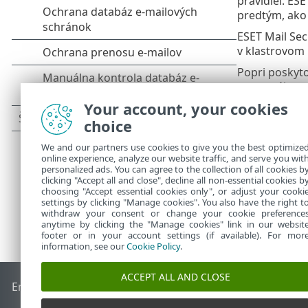
pravidiel. ES
predtým, ako 
ESET Mail Sec
v klastrovom 
Popri poskyto
samotného ser
Your account, your cookies
ESET Mail Sec
používať spol
choice
We and our partners use cookies to give you the best optimize
online experience, analyze our website traffic, and serve you wit
personalized ads. You can agree to the collection of all cookies b
clicking "Accept all and close", decline all non-essential cookies b
choosing "Accept essential cookies only", or adjust your cooki
settings by clicking "Manage cookies". You also have the right t
withdraw your consent or change your cookie preference
anytime by clicking the "Manage cookies" link in our websit
footer or in your account settings (if available). For mor
information, see our
Cookie Policy
.
ACCEPT ALL AND CLOSE
End of Life
Databáza znalostí ESET
ESET Fórum
ESET Status