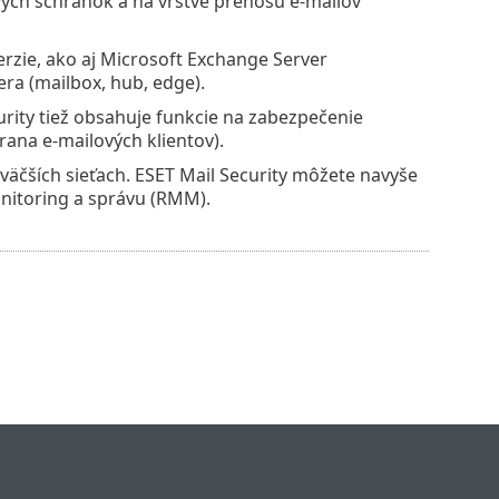
ových schránok a na vrstve prenosu e‑mailov
rzie, ako aj Microsoft Exchange Server
ra (mailbox, hub, edge).
rity tiež obsahuje funkcie na zabezpečenie
ana e-mailových klientov).
 väčších sieťach. ESET Mail Security môžete navyše
onitoring a správu (RMM).