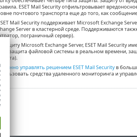
curity обеспечивает четыре типа защиты. Защиту от вре
равила. ESET Mail Security отфильтровывает вредоносн
ровне почтового транспорта еще до того, как сообщени
ET Mail Security поддерживает Microsoft Exchange Serve
change Server в кластерной среде. Поддерживаются такж
нтратор, пограничный сервер).
защиту Microsoft Exchange Server, ESET Mail Security и
ера (защита файловой системы в реальном времени, защ
иента).
d
даленно управлять решением ESET Mail Security
в больших
h
спользовать средства удаленного мониторинга и управл
y
y
e
o
s
e
e