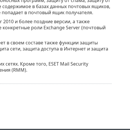
доносных программ, защиту от спама, защиту от
ое содержимое в базах данных почтовых ящиков,
е попадает в почтовый ящик получателя.
r 2010 и более поздние версии, а также
е конкретные роли Exchange Server (почтовый
меет в своем составе также функции защиты
ита сети, защита доступа в Интернет и защита
 сетях. Кроме того, ESET Mail Security
ения (RMM).