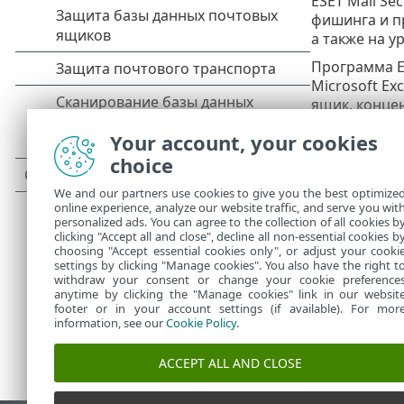
ESET Mail Se
фишинга и п
а также на у
Программа ES
Microsoft Ex
ящик, конце
Обеспечивая 
Your account, your cookies
самого серв
choice
почтового кл
We and our partners use cookies to give you the best optimize
Вы можете
у
online experience, analyze our website traffic, and serve you wit
позволяет и
personalized ads. You can agree to the collection of all cookies b
clicking "Accept all and close", decline all non-essential cookies b
choosing "Accept essential cookies only", or adjust your cooki
settings by clicking "Manage cookies". You also have the right t
withdraw your consent or change your cookie preference
anytime by clicking the "Manage cookies" link in our websit
footer or in your account settings (if available). For mor
information, see our
Cookie Policy
.
ACCEPT ALL AND CLOSE