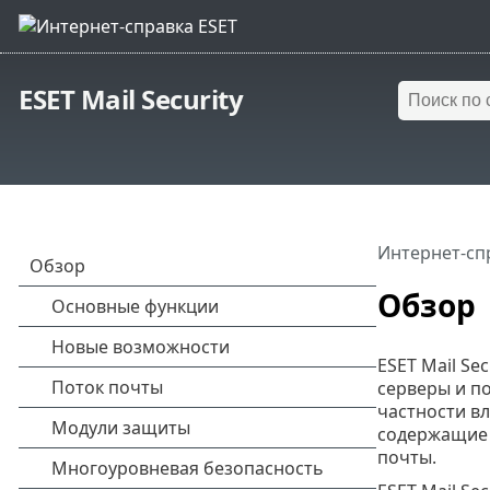
ESET Mail Security
Интернет-сп
Обзор
ESET Mail Se
серверы и п
частности в
содержащие 
почты.