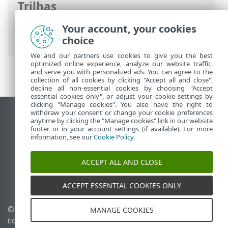
Trilhas
Ajuda on-line ESET
>
ESET Mail Security
>
Your account, your cookies
Visão geral
choice
We and our partners use cookies to give you the best
optimized online experience, analyze our website traffic,
and serve you with personalized ads. You can agree to the
collection of all cookies by clicking "Accept all and close",
decline all non-essential cookies by choosing "Accept
essential cookies only", or adjust your cookie settings by
clicking "Manage cookies". You also have the right to
withdraw your consent or change your cookie preferences
Ver site para desktop
anytime by clicking the "Manage cookies" link in our website
footer or in your account settings (if available). For more
End of Life
information, see our
Cookie Policy
.
Base de conhecimento ESET
Fórum ESET
ACCEPT ALL AND CLOSE
ESET Status Portal
Suporte regional
ACCEPT ESSENTIAL COOKIES ONLY
© 1992 - 2026 ESET, spol. s
Gerenciar cookies
MANAGE COOKIES
r.o. - Todos os direitos
Política de cookies