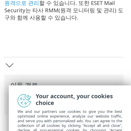
원격으로 관리
할 수 있습니다. 또한 ESET Mail
Security는 타사 RMM(원격 모니터링 및 관리) 도
구와 함께 사용할 수 있습니다.
이동 경로
Your account, your cookies
ESET 온라인 도움말
>
ESET Mail Security
>
choice
개요
We and our partners use cookies to give you the best
optimized online experience, analyze our website traffic,
and serve you with personalized ads. You can agree to the
collection of all cookies by clicking "Accept all and close",
decline all non-essential cookies by choosing "Accept