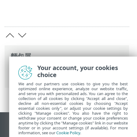
麵包屑
Your account, your cookies
ESET 線上說明
>
ESET Mail Security
>
進階
choice
設定
>
遠端管理
> ESET RMM
We and our partners use cookies to give you the best
optimized online experience, analyze our website traffic,
and serve you with personalized ads. You can agree to the
collection of all cookies by clicking "Accept all and close",
decline all non-essential cookies by choosing "Accept
essential cookies only", or adjust your cookie settings by
clicking "Manage cookies". You also have the right to
withdraw your consent or change your cookie preferences
anytime by clicking the "Manage cookies" link in our website
檢視桌面網站
footer or in your account settings (if available). For more
End of Life
information, see our
Cookie Policy
.