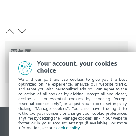
面包屑
Your account, your cookies
ESET 联机帮助
>
ESET Mail Security
>
高级
choice
设置
>
设备保护
>
设备控制
> 设备组
We and our partners use cookies to give you the best
optimized online experience, analyze our website traffic,
and serve you with personalized ads. You can agree to the
collection of all cookies by clicking "Accept all and close",
decline all non-essential cookies by choosing "Accept
essential cookies only", or adjust your cookie settings by
clicking "Manage cookies". You also have the right to
withdraw your consent or change your cookie preferences
anytime by clicking the "Manage cookies" link in our website
查看桌面站点
footer or in your account settings (if available). For more
End of Life
information, see our
Cookie Policy
.