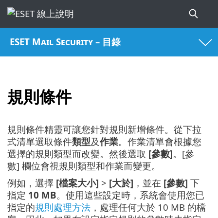
ESET Mail Security – 目錄
規則條件
規則條件精靈可讓您針對規則新增條件。從下拉
式清單選取條件
類型
及
作業
。作業清單會根據您
選擇的規則類型而改變。然後選取
[參數]
。[參
數] 欄位會視規則類型和作業而變更。
例如，選擇
[檔案大小]
>
[大於]
，並在
[參數]
下
指定
10 MB
。使用這些設定時，系統會使用您已
指定的
規則處理方法
，處理任何大於 10 MB 的檔