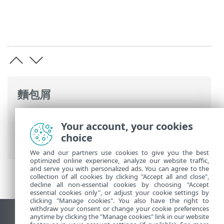
麵包屑
ESET 線上說明
>
ESET Mail Security
>
進階
Your account, your cookies
設定
>
郵件傳輸防護
>
規則
>
規則精靈
>
choice
規則條件
We and our partners use cookies to give you the best
optimized online experience, analyze our website traffic,
and serve you with personalized ads. You can agree to the
collection of all cookies by clicking "Accept all and close",
decline all non-essential cookies by choosing "Accept
essential cookies only", or adjust your cookie settings by
clicking "Manage cookies". You also have the right to
withdraw your consent or change your cookie preferences
anytime by clicking the "Manage cookies" link in our website
檢視桌面網站