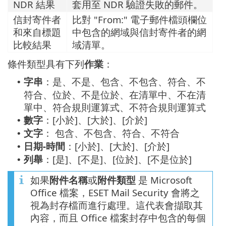
NDR 結果
套用至 NDR 驗證失敗的郵件。
信封寄件者
比對 "From:" 電子郵件檔頭欄位
和來自標題
中包含的網域與信封寄件者的網
比較結果
域清單。
條件類型具有下列
作業
：
字串
：是、不是、包含、不包含、符合、不
•
符合、位於、不是位於、在清單中、不在清
單中、符合規則運算式、不符合規則運算式
數字
：[小於]、[大於]、[介於]
•
文字
： 包含、不包含、符合、不符合
•
日期-時間
：[小於]、[大於]、[介於]
•
列舉
：[是]、[不是]、[位於]、[不是位於]
•
如果
附件名稱
或
附件類型
是 Microsoft
Office 檔案，ESET Mail Security 會將之
視為封存檔而進行處理。這代表會擷取其
內容，而且 Office 檔案封存中包含的每個