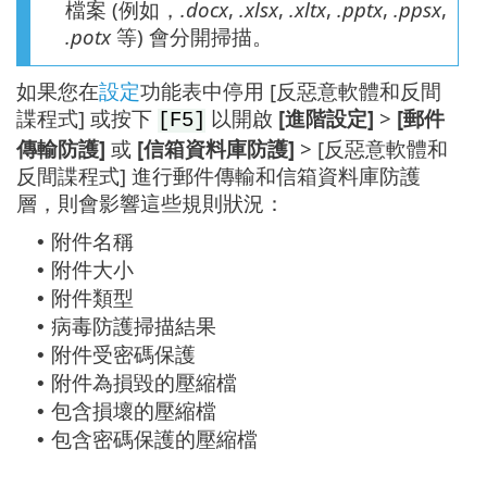
檔案 (例如，
.docx
,
.xlsx
,
.xltx
,
.pptx
,
.ppsx
,
.potx
等) 會分開掃描。
如果您在
設定
功能表中停用 [反惡意軟體和反間
諜程式] 或按下
以開啟
[進階設定]
>
[郵件
[F5]
傳輸防護]
或
[信箱資料庫防護]
> [反惡意軟體和
反間諜程式] 進行郵件傳輸和信箱資料庫防護
層，則會影響這些規則狀況：
附件名稱
•
附件大小
•
附件類型
•
病毒防護掃描結果
•
附件受密碼保護
•
附件為損毀的壓縮檔
•
包含損壞的壓縮檔
•
包含密碼保護的壓縮檔
•