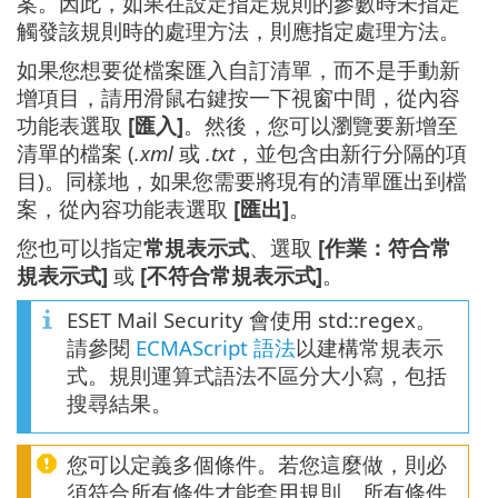
案。因此，如果在設定指定規則的參數時未指定
觸發該規則時的處理方法，則應指定處理方法。
如果您想要從檔案匯入自訂清單，而不是手動新
增項目，請用滑鼠右鍵按一下視窗中間，從內容
功能表選取
[匯入]
。然後，您可以瀏覽要新增至
清單的檔案 (
.xml
或
.txt
，並包含由新行分隔的項
目)。同樣地，如果您需要將現有的清單匯出到檔
案，從內容功能表選取
[匯出]
。
您也可以指定
常規表示式
、選取
[作業：符合常
規表示式]
或
[不符合常規表示式]
。
ESET Mail Security 會使用 std::regex。
請參閱
ECMAScript 語法
以建構常規表示
式。規則運算式語法不區分大小寫，包括
搜尋結果。
您可以定義多個條件。若您這麼做，則必
須符合所有條件才能套用規則。所有條件