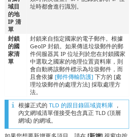
域目
址時都會進行識別。
的地
IP 清
單
封鎖
封鎖來自指定國家的電子郵件。根據
的國
GeoIP 封鎖。如果傳送垃圾郵件的郵
家清
件伺服器其 IP 位址列於您在封鎖國家
單
中選取之國家的地理位置資料庫，則
會自動將該郵件標示為垃圾郵件，而
且會依據
[郵件傳輸防護]
下方的 [處
理垃圾郵件的處理方法] 採取處理方
法。
根據正式的
TLD 的跟目錄區域資料庫
，
內文網域清單僅接受包含真正 TLD (頂層
網域) 的網域。
如果您想要新增更多項目，請在
[新增]
視窗中按