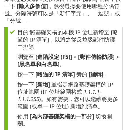
一下
[輸入多個值]
，然後選擇要使用哪種分隔符
號。分隔符號可以是「新行字元」、「逗號」或
「分號」。
目的:將基礎架構的本機 IP 位址新增至 [略
過的 IP 清單]，以將之從反垃圾郵件防護
中排除
瀏覽至
[進階設定 (F5)]
>
[郵件傳輸防護]
>
[黑名單和白名單]
。
按一下
[略過的 IP 清單]
旁的
[編輯]
。
按一下
[新增]
並指定網路基礎架構的 IP
位址範圍 (IP 位址範圍格式
1.1.1.1-
1.1.1.255
)。如有需要，您可以繼續將更多
範圍 (或單一 IP 位址) 新增到清單。
使用
[為內部基礎架構的一部分]
切換開
關。