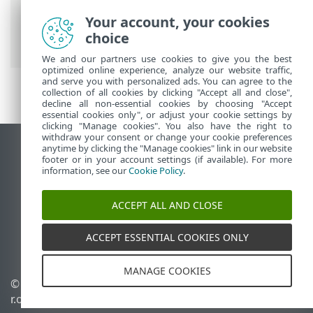
Your account, your cookies
ESET 線上說明
>
ESET Mail Security
>
進階
choice
設定
>
郵件傳輸防護
> 黑名單和白名單
We and our partners use cookies to give you the best
optimized online experience, analyze our website traffic,
and serve you with personalized ads. You can agree to the
collection of all cookies by clicking "Accept all and close",
decline all non-essential cookies by choosing "Accept
essential cookies only", or adjust your cookie settings by
clicking "Manage cookies". You also have the right to
withdraw your consent or change your cookie preferences
anytime by clicking the "Manage cookies" link in our website
檢視桌面網站
footer or in your account settings (if available). For more
End of Life
information, see our
Cookie Policy
.
ESET 知識庫
ACCEPT ALL AND CLOSE
ESET 論壇
ESET Status Portal
ACCEPT ESSENTIAL COOKIES ONLY
地區設定
MANAGE COOKIES
© 1992 - 2025 ESET, spol. s
管理 Cookie
r.o. - 保留所有權利。
Cookie 原則