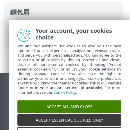
麵包屑
ESET 線上說明
>
ESET Mail Security
>
進階
Your account, your cookies
設定
>
裝置防護
>
即時檔案系統防護
> 其他
choice
ThreatSense 參數
We and our partners use cookies to give you the best
optimized online experience, analyze our website traffic,
and serve you with personalized ads. You can agree to the
collection of all cookies by clicking "Accept all and close",
decline all non-essential cookies by choosing "Accept
essential cookies only", or adjust your cookie settings by
clicking "Manage cookies". You also have the right to
withdraw your consent or change your cookie preferences
anytime by clicking the "Manage cookies" link in our website
檢視桌面網站
footer or in your account settings (if available). For more
End of Life
information, see our
Cookie Policy
.
ESET 知識庫
ACCEPT ALL AND CLOSE
ESET 論壇
ESET Status Portal
ACCEPT ESSENTIAL COOKIES ONLY
地區設定