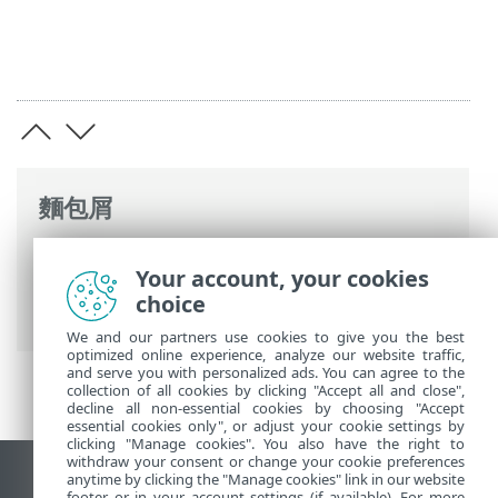
麵包屑
ESET 線上說明
>
ESET Mail Security
>
使用
Your account, your cookies
ESET Mail Security
>
工具
>
提交樣本以供
choice
分析
> 誤判檔案
We and our partners use cookies to give you the best
optimized online experience, analyze our website traffic,
and serve you with personalized ads. You can agree to the
collection of all cookies by clicking "Accept all and close",
decline all non-essential cookies by choosing "Accept
essential cookies only", or adjust your cookie settings by
clicking "Manage cookies". You also have the right to
withdraw your consent or change your cookie preferences
anytime by clicking the "Manage cookies" link in our website
檢視桌面網站
footer or in your account settings (if available). For more