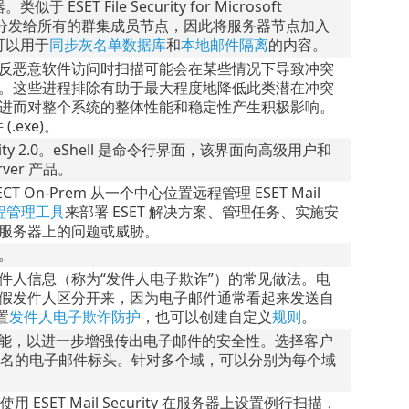
ET File Security for Microsoft
一个配置分发给所有的群集成员节点，因此将服务器节点加入
可以用于
同步灰名单数据库
和
本地邮件隔离
的内容。
反恶意软件访问时扫描可能会在某些情况下导致冲突
。这些进程排除有助于最大程度地降低此类潜在冲突
进而对整个系统的整体性能和稳定性产生积极影响。
exe)。
ecurity 2.0。eShell 是命令行界面，该界面向高级用户和
ver 产品。
TECT On-Prem 从一个中心位置远程管理 ESET Mail
远程管理工具
来部署 ESET 解决方案、管理任务、实施安
服务器上的问题或威胁。
。
件人信息（称为“发件人电子欺诈”）的常见做法。电
假发件人区分开来，因为电子邮件通常看起来发送自
置
发件人电子欺诈防护
，也可以创建自定义
规则
。
DKIM 签名功能，以进一步增强传出电子邮件的安全性。选择客户
行签名的电子邮件标头。针对多个域，可以分别为每个域
ESET Mail Security 在服务器上设置例行扫描，