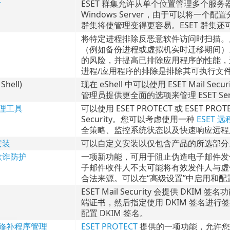
r
ESET 群集允许从单个位置管理多个服务器。类似于 ES
Windows Server，由于可以将
群集将使管理变得更容易。ESET 群集还
将特定进程排除反恶意软件访问时扫描。
（例如备份进程或虚拟机实时迁移期间）
的风险，并提高已排除应用程序的性能，
进程/应用程序的排除是排除其可执行文件 (.
Shell)
现在 eShell 中可以使用 ESET Mail S
管理员提供更全面的选项来管理 ESET Ser
管理工具
可以使用 ESET PROTECT 或 ESET PRO
Security。您可以考虑使用一种
ESET 
全策略、监控系统状态以及快速响应远程
安装
可以自定义安装以仅包含产品的所选部分
欺诈防护
一项新功能，可用于阻止伪造电子邮件发
子邮件收件人不太可能将有效发件人与虚
合法来源。可以在“高级设置”中启用和配
ESET Mail Security 会提供 
端证书，然后指定使用 DKIM 签名进
配置 DKIM 签名。
和修补程序管理
ESET PROTECT
提供的一项功能，允许您使用 