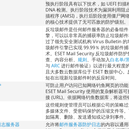
预执行阶段具有以下技术，如 UEFI 
DNA 检测。执行阶段技术为漏洞利用
描程序 (AMSI)，执行后阶段使用僵
的核心技术提供了无可匹敌的防护级别。
反垃圾邮件是任何邮件服务器的必备组件。 ESE
擎，可以以非常高的捕获率防止垃圾邮件和网络钓
过了领先安全测试机构 Virus Bulleti
圾邮件引擎已实现 99.99％ 的垃圾
术。ESET Mail Security 反垃圾邮
查、内容分析、
规则
、手动加入
白名单/
与
ARC
进行邮件验证）以进行最大程度的检测。
且大多数云数据库位于 ESET 数据中
短在出现新垃圾邮件时的反应时间。
护
可防止用户访问已知网络钓鱼网页的功能
ESET Mail Security 使用的
接 (URL)。依据网络钓鱼数据库，将这
这些规则使管理员可以根据公司的策略过
多媒体文件、受密码保护的压缩文件等。
如隔离、删除、发送通知或记录到事件。
日志服务器
允许将
邮件服务器防护日志
的内容以通用事