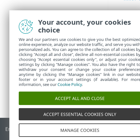
Your account, your cookies
choice
We and our partners use cookies to give you the best optimize
online experience, analyze our website traffic, and serve you wit
personalized ads. You can agree to the collection of all cookies b
clicking "Accept all and close", decline all non-essential cookies b
choosing "Accept essential cookies only", or adjust your cooki
settings by clicking "Manage cookies". You also have the right t
withdraw your consent or change your cookie preference
anytime by clicking the "Manage cookies" link in our websit
footer or in your account settings (if available). For mor
information, see our
Cookie Policy
.
ACCEPT ALL AND CLOSE
ACCEPT ESSENTIAL COOKIES ONLY
End of Life
ESET 知识库
ESET 论坛
ESET Status Portal
区域支
MANAGE COOKIES