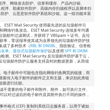
扫描程序、网络攻击防护、信誉和缓存、产品内沙箱、
阻止程序、勒索软件防护、高级内存扫描程序以及脚本扫
尸网络防护、云恶意软件防护系统和沙箱。这一组功能丰富
T Mail Security 使用最先进的反垃圾邮件引
鱼攻击。ESET Mail Security 连续多年均通
n 的垃圾邮件过滤测试，并获得了 VBSpam + 证书。反垃
邮件捕获率，零误报率使其成为业界领先的垃圾邮件防护技
件防护集成了多种技术（
RBL 和 DNSBL
、指纹验证、信誉检
黑名单
、
退信式垃圾邮件保护
以及使用
SPF 和 DKIM
ESET Mail Security 反垃圾邮件防护基于云，
心。反垃圾邮件防护云服务支持及时的数据更新，从而缩
。电子邮件中可能包含指向网络钓鱼网页的链接，而
复杂解析器可搜索传入电子邮件的邮件正文和主题，来识别此类链
些链接进行比较。
滤不需要的电子邮件和附件。附件，如可执行文件、
可以对过滤后的电子邮件及其附件执行不同的操作，
件格式 (CEF) 复制到系统日志服务器，以用于诸如