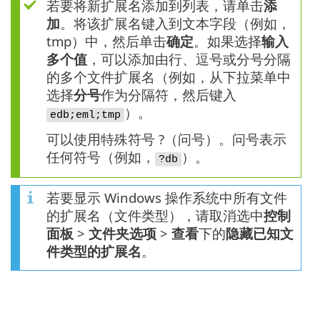
若要将新扩展名添加到列表，请单击
添
加
。将该扩展名键入到文本字段（例如，
tmp）中，然后单击
确定
。如果选择
输入
多个值
，可以添加由行、逗号或分号分隔
的多个文件扩展名（例如，从下拉菜单中
选择
分号
作为分隔符，然后键入
）。
edb;eml;tmp
可以使用特殊符号 ?（问号）。问号表示
任何符号（例如，
）。
?db
若要显示 Windows 操作系统中所有文件
的扩展名（文件类型），请取消选中
控制
面板
>
文件夹选项
>
查看
下的
隐藏已知文
件类型的扩展名
。