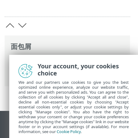
面包屑
ESET 联机帮助
>
ESET Mail Security
>
高级
Your account, your cookies
设置
>
设备保护
>
文件系统实时防护
>
choice
ThreatSense
> 不扫描的文件扩展名
We and our partners use cookies to give you the best
optimized online experience, analyze our website traffic,
and serve you with personalized ads. You can agree to the
collection of all cookies by clicking "Accept all and close",
decline all non-essential cookies by choosing "Accept
essential cookies only", or adjust your cookie settings by
clicking "Manage cookies". You also have the right to
withdraw your consent or change your cookie preferences
anytime by clicking the "Manage cookies" link in our website
查看桌面站点
footer or in your account settings (if available). For more
End of Life
information, see our
Cookie Policy
.