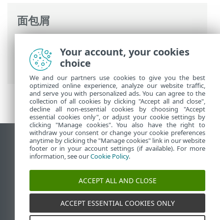
面包屑
ESET 联机帮助
>
ESET Mail Security
>
高级
Your account, your cookies
设置
>
设备保护
>
文件系统实时防护
> 其他
choice
ThreatSense 参数
We and our partners use cookies to give you the best
optimized online experience, analyze our website traffic,
and serve you with personalized ads. You can agree to the
collection of all cookies by clicking "Accept all and close",
decline all non-essential cookies by choosing "Accept
essential cookies only", or adjust your cookie settings by
clicking "Manage cookies". You also have the right to
withdraw your consent or change your cookie preferences
anytime by clicking the "Manage cookies" link in our website
查看桌面站点
footer or in your account settings (if available). For more
End of Life
information, see our
Cookie Policy
.
ESET 知识库
ACCEPT ALL AND CLOSE
ESET 论坛
ESET Status Portal
ACCEPT ESSENTIAL COOKIES ONLY
区域支持