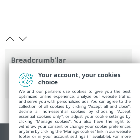
Breadcrumb'lar
ESET Online Yardım
>
ESET Mail Security
>
Your account, your cookies
Komut için argüman olarak ESET Mail
choice
Security
> Ayarlar
We and our partners use cookies to give you the best
optimized online experience, analyze our website traffic,
and serve you with personalized ads. You can agree to the
collection of all cookies by clicking "Accept all and close",
decline all non-essential cookies by choosing "Accept
essential cookies only", or adjust your cookie settings by
clicking "Manage cookies". You also have the right to
withdraw your consent or change your cookie preferences
anytime by clicking the "Manage cookies" link in our website
Masaüstü sitesini görüntüle
footer or in your account settings (if available). For more