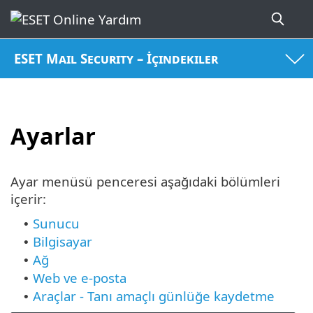
ESET Mail Security – İçindekiler
Ayarlar
Ayar menüsü penceresi aşağıdaki bölümleri
içerir:
Sunucu
•
Bilgisayar
•
Ağ
•
Web ve e-posta
•
Araçlar - Tanı amaçlı günlüğe kaydetme
•