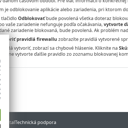
 danom časovom období. Pre viac informácií o konkrétnej 
 je odblokovanie aplikácie alebo zariadenia, pri ktorom 
 tlačidlo
Odblokovať
bude povolená všetka doteraz blokova
bo vaše zariadenie nefunguje podľa očakávania,
vytvorte ď
ané zariadenie blokovaná, bude povolená. Ak problém naďal
Otvoriť pravidlá firewallu
zobrazíte pravidlá vytvorené sp
o nedá vytvoriť, zobrazí sa chybové hlásenie. Kliknite na
Skú
ípadne vytvorte ďalšie pravidlo zo zoznamu blokovanej kom
d
h
y
y
e
o
s
e
e
 Portal
Technická podpora