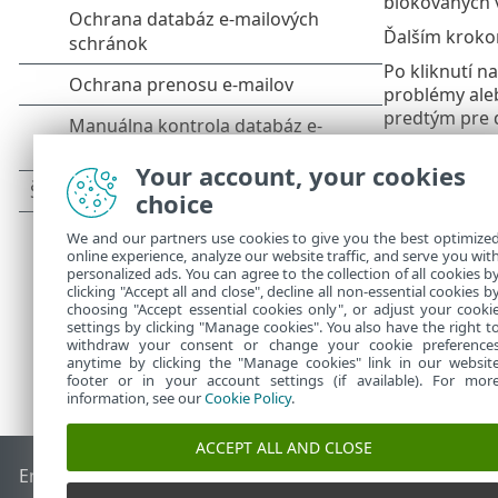
blokovaných v
Ďalším krokom
Po kliknutí na
problémy ale
predtým pre d
Kliknutím na
Your account, your cookies
Ak sa pravidl
choice
zopakujte, pr
We and our partners use cookies to give you the best optimize
online experience, analyze our website traffic, and serve you wit
personalized ads. You can agree to the collection of all cookies b
clicking "Accept all and close", decline all non-essential cookies b
choosing "Accept essential cookies only", or adjust your cooki
settings by clicking "Manage cookies". You also have the right t
withdraw your consent or change your cookie preference
anytime by clicking the "Manage cookies" link in our websit
footer or in your account settings (if available). For mor
information, see our
Cookie Policy
.
ACCEPT ALL AND CLOSE
End of Life
Databáza znalostí ESET
ESET Fórum
ESET Status