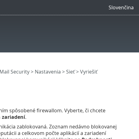
Slovenčina
ail Security
>
Nastavenia
>
Sieť
> Vyriešiť
ím spôsobené firewallom. Vyberte, či chcete
 zariadení
.
unikácia zablokovaná. Zoznam nedávno blokovanej
putácii a celkovom počte aplikácií a zariadení