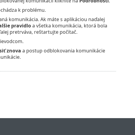
blokovanej komunikácii kliknite na
Podrobnosti
.
dochádza k problému.
ná komunikácia. Ak máte s aplikáciou naďalej
alšie pravidlo
a všetka komunikácia, ktorá bola
ej pretrváva, reštartujte počítač.
rievodcom.
siť znova
a postup odblokovania komunikácie
unikácie.