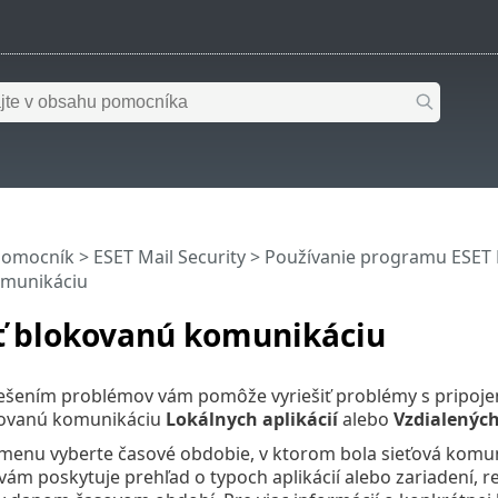
pomocník
>
ESET Mail Security
>
Používanie programu ESET M
omunikáciu
iť blokovanú komunikáciu
ešením problémov vám pomôže vyriešiť problémy s pripojen
kovanú komunikáciu
Lokálnych aplikácií
alebo
Vzdialených
 menu vyberte časové obdobie, v ktorom bola sieťová kom
ám poskytuje prehľad o typoch aplikácií alebo zariadení, re