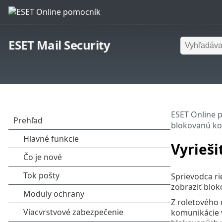
ESET Mail Security
ESET Online 
blokovanú k
Vyrieš
Sprievodca ri
zobraziť blo
Z roletového
komunikácie v