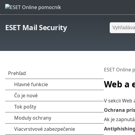
ESET Mail Security
ESET Online 
Web a 
V sekcii Web 
Ochrana prí
Ak je zapnut
Antiphishin