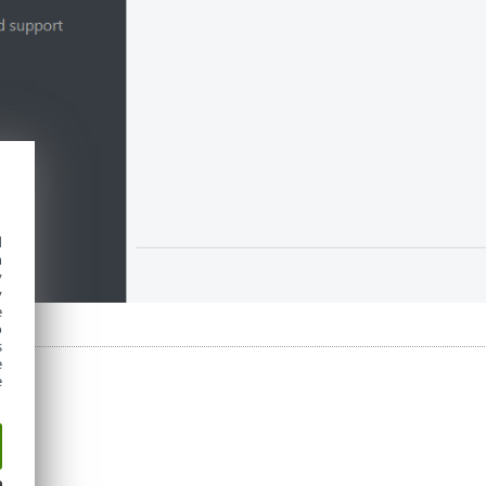
d
h
y
y
e
o
s
e
e