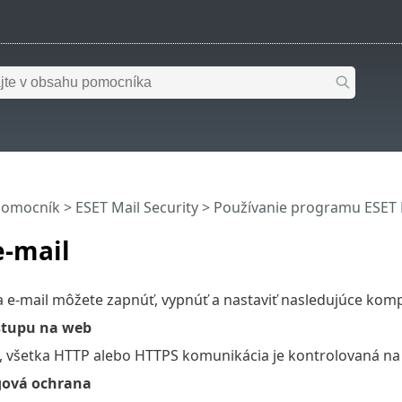
pomocník
>
ESET Mail Security
>
Používanie programu ESET M
e-mail
a e-mail môžete zapnúť, vypnúť a nastaviť nasledujúce kom
stupu na web
á, všetka HTTP alebo HTTPS komunikácia je kontrolovaná na
gová ochrana