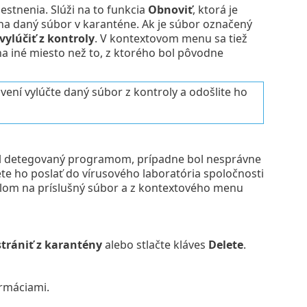
stnenia. Slúži na to funkcia
Obnoviť
, ktorá je
a daný súbor v karanténe. Ak je súbor označený
vylúčiť z kontroly
. V kontextovom menu sa tiež
a iné miesto než to, z ktorého bol pôvodne
ní vylúčte daný súbor z kontroly a odošlite ho
ol detegovaný programom, prípadne bol nesprávne
ete ho poslať do vírusového laboratória spoločnosti
idlom na príslušný súbor a z kontextového menu
trániť z karantény
alebo stlačte kláves
Delete
.
ormáciami.