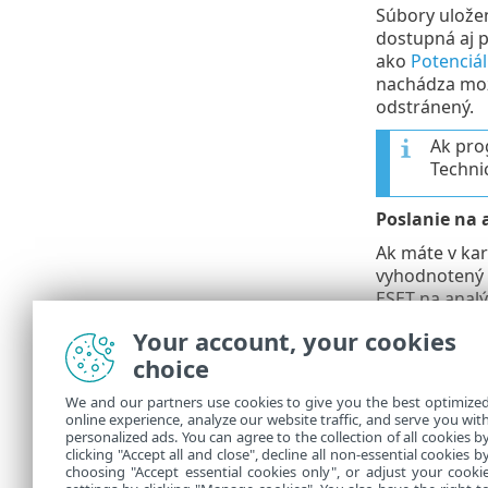
Súbory uložen
dostupná aj 
ako
Potenciál
nachádza mo
odstránený.
Ak pro
Techni
Poslanie na 
Ak máte v ka
vyhodnotený a
ESET na analý
vyberte mož
Your account, your cookies
Odstránenie 
choice
Kliknite prav
We and our partners use cookies to give you the best optimize
online experience, analyze our website traffic, and serve you wit
Popis detekci
personalized ads. You can agree to the collection of all cookies b
Otvorí fóra
we
clicking "Accept all and close", decline all non-essential cookies b
choosing "Accept essential cookies only", or adjust your cooki