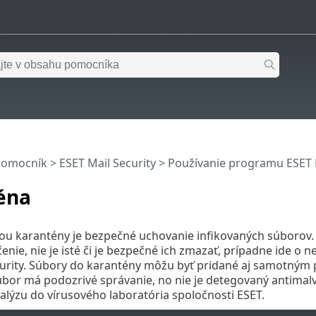
pomocník
>
ESET Mail Security
>
Používanie programu ESET M
éna
u karantény je bezpečné uchovanie infikovaných súborov. V
ečenie, nie je isté či je bezpečné ich zmazať, prípadne ide 
urity. Súbory do karantény môžu byť pridané aj samotným 
súbor má podozrivé správanie, no nie je detegovaný antim
alýzu do vírusového laboratória spoločnosti ESET.