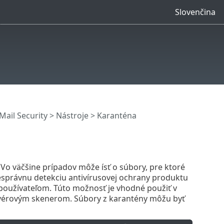
Slovenčina
ail Security
>
Nástroje
> Karanténa
o väčšine prípadov môže ísť o súbory, pre ktoré
o nesprávnu detekciu antivírusovej ochrany produktu
používateľom. Túto možnosť je vhodné použiť v
alvérovým skenerom. Súbory z karantény môžu byť