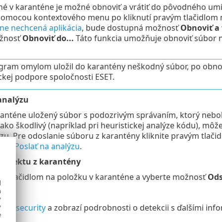
é v karanténe je možné obnoviť a vrátiť do pôvodného umie
pomocou kontextového menu po kliknutí pravým tlačidlom n
ne nechcená aplikácia
, bude dostupná možnosť
Obnoviť a 
žnosť
Obnoviť do...
Táto funkcia umožňuje obnoviť súbor n
gram omylom uložil do karantény neškodný súbor, po obnove
ckej podpore spoločnosti ESET.
analýzu
ranténe uložený súbor s podozrivým správaním, ktorý neb
ko škodlivý (napríklad pri heuristickej analýze kódu), môž
zu. Pre odoslanie súboru z karantény kliknite pravým tlač
nosť
Poslať na analýzu
.
objektu z karantény
ým tlačidlom na položku v karanténe a vyberte možnosť
Ods
d
h
í
y
livesecurity
a zobrazí podrobnosti o detekcii s ďalšími inf
y
e