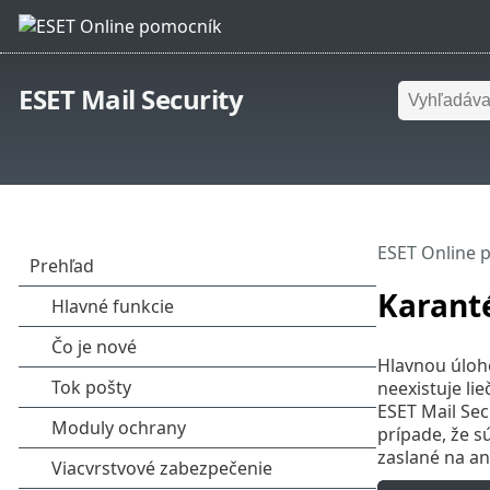
ESET Mail Security
ESET Online 
Karant
Hlavnou úloho
neexistuje li
ESET Mail Sec
prípade, že 
zaslané na an