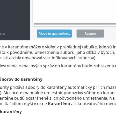
é v karanténe môžete vidieť v prehľadnej tabuľke, kde sú 
sta k pôvodnému umiestneniu súboru, jeho dĺžka v bytoch, 
apr. ak archív obsahoval viac infikovaných súborov).
estnenia e-mailových správ do karantény bude zobrazená c
úborov do karantény
urity pridáva súbory do karantény automaticky pri ich maz
. Ak chcete manuálne umiestniť podozrivý súbor do karant
ranténe budú odstránené z ich pôvodného umiestnenia. Na t
ým tlačidlom myši v okne
Karanténa
a z kontextového men
 karantény