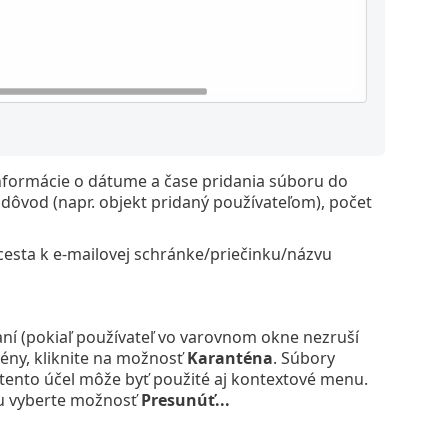
informácie o dátume a čase pridania súboru do
dôvod (napr. objekt pridaný používateľom), počet
esta k e-mailovej schránke/priečinku/názvu
aní (pokiaľ používateľ vo varovnom okne nezruší
ény, kliknite na možnosť
Karanténa
. Súbory
ento účel môže byť použité aj kontextové menu.
u vyberte možnosť
Presunúť...