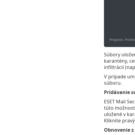
Súbory uložen
karantény, ce
infiltrácii (n
V prípade umi
súboru.
Pridávanie s
ESET Mail Sec
túto možnosť)
uložené v ka
Kliknite prav
Obnovenie z