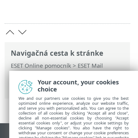
Navigačná cesta k stránke
ESET Online pomocník
>
ESET Mail
Security
>
Rozšírené nastavenia
>
Aktualizácie
> Naplánovaná úloha –
Your account, your cookies
Aktualizácia
choice
We and our partners use cookies to give you the best
optimized online experience, analyze our website traffic,
and serve you with personalized ads. You can agree to the
collection of all cookies by clicking "Accept all and close",
decline all non-essential cookies by choosing "Accept
essential cookies only", or adjust your cookie settings by
clicking "Manage cookies". You also have the right to
withdraw your consent or change your cookie preferences
Zobraziť stránku ako na počítači
anytime by clicking the "Manage cookies" link in our website