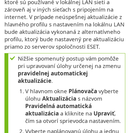
ktoré sú používané v lokálnej LAN sieti a
zároveň aj v iných sieťach s pripojením na
internet. V prípade neúspešnej aktualizácie z
hlavného profilu s nastavením na lokálnu LAN
bude aktualizácia vykonaná z alternatívneho
profilu, ktorý bude nastavený pre aktualizáciu
priamo zo serverov spoločnosti ESET.
Nižšie spomenutý postup vám pomôže
pri upravovaní úlohy určenej na zmenu
pravidelnej automatickej
aktualizácie
.
1.
V hlavnom okne
Plánovača
vyberte
úlohu
Aktualizácia
s názvom
Pravidelná automatická
aktualizácia
a kliknite na
Upraviť
,
čím sa otvorí sprievodca nastavením.
2.
Vyberte naplánovanú úlohu a jednu