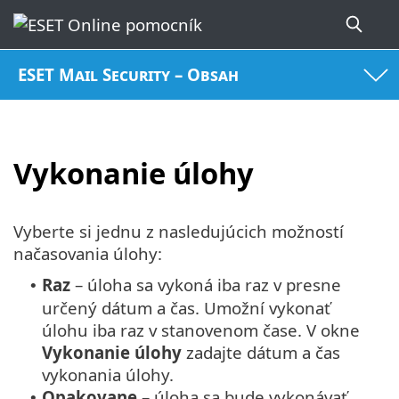
ESET Mail Security – Obsah
Vykonanie úlohy
Vyberte si jednu z nasledujúcich možností
načasovania úlohy:
Raz
– úloha sa vykoná iba raz v presne
•
určený dátum a čas. Umožní vykonať
úlohu iba raz v stanovenom čase. V okne
Vykonanie úlohy
zadajte dátum a čas
vykonania úlohy.
Opakovane
– úloha sa bude vykonávať
•