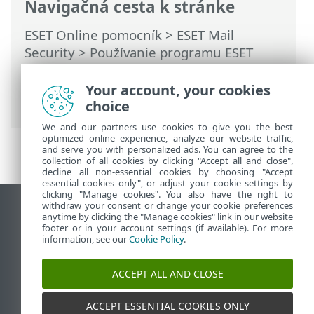
Navigačná cesta k stránke
ESET Online pomocník
>
ESET Mail
Security
>
Používanie programu ESET
Mail Security
>
Nástroje
>
Plánovač
>
Plánovač – pridanie úlohy
> Vykonanie
Your account, your cookies
úlohy
choice
We and our partners use cookies to give you the best
optimized online experience, analyze our website traffic,
and serve you with personalized ads. You can agree to the
collection of all cookies by clicking "Accept all and close",
decline all non-essential cookies by choosing "Accept
essential cookies only", or adjust your cookie settings by
clicking "Manage cookies". You also have the right to
withdraw your consent or change your cookie preferences
Zobraziť stránku ako na počítači
anytime by clicking the "Manage cookies" link in our website
footer or in your account settings (if available). For more
End of Life
information, see our
Cookie Policy
.
Databáza znalostí ESET
ESET Fórum
ACCEPT ALL AND CLOSE
ESET Status Portal
Technická podpora
ACCEPT ESSENTIAL COOKIES ONLY