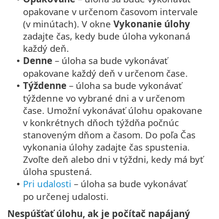
opakovane v určenom časovom intervale
(v minútach). V okne
Vykonanie úlohy
zadajte čas, kedy bude úloha vykonaná
každý deň.
Denne
– úloha sa bude vykonávať
•
opakovane každý deň v určenom čase.
Týždenne
– úloha sa bude vykonávať
•
týždenne vo vybrané dni a v určenom
čase. Umožní vykonávať úlohu opakovane
v konkrétnych dňoch týždňa počnúc
stanoveným dňom a časom. Do poľa Čas
vykonania úlohy zadajte čas spustenia.
Zvoľte deň alebo dni v týždni, kedy má byť
úloha spustená.
Pri udalosti
– úloha sa bude vykonávať
•
po určenej udalosti.
Nespúšťať úlohu, ak je počítač napájaný