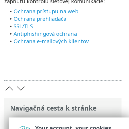
zapnutú kontrolu sieťovej komunikácie:
Ochrana prístupu na web
•
Ochrana prehliadača
•
SSL/TLS
•
Antiphishingová ochrana
•
Ochrana e-mailových klientov
•
Navigačná cesta k stránke
ESET Online pomocník
>
ESET Mail
Security
>
Rozšírené nastavenia
>
Your account, your cookies