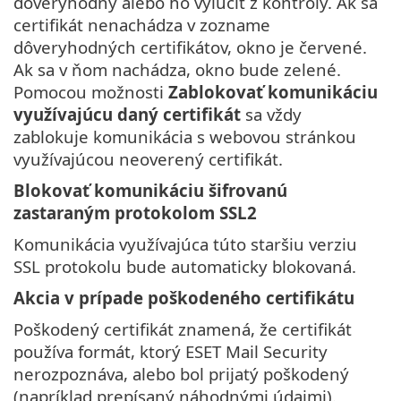
dôveryhodný alebo ho vylúčiť z kontroly. Ak sa
certifikát nenachádza v zozname
dôveryhodných certifikátov, okno je červené.
Ak sa v ňom nachádza, okno bude zelené.
Pomocou možnosti
Zablokovať komunikáciu
využívajúcu daný certifikát
sa vždy
zablokuje komunikácia s webovou stránkou
využívajúcou neoverený certifikát.
Blokovať komunikáciu šifrovanú
zastaraným protokolom SSL2
Komunikácia využívajúca túto staršiu verziu
SSL protokolu bude automaticky blokovaná.
Akcia v prípade poškodeného certifikátu
Poškodený certifikát znamená, že certifikát
používa formát, ktorý ESET Mail Security
nerozpoznáva, alebo bol prijatý poškodený
(napríklad prepísaný náhodnými údajmi).