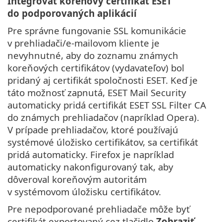
Integrovať koreňový certifikát ESET
do podporovaných aplikácií
Pre správne fungovanie SSL komunikácie
v prehliadači/e‑mailovom kliente je
nevyhnutné, aby do zoznamu známych
koreňových certifikátov (vydavateľov) bol
pridaný aj certifikát spoločnosti ESET. Keď je
táto možnosť zapnutá, ESET Mail Security
automaticky pridá certifikát ESET SSL Filter CA
do známych prehliadačov (napríklad Opera).
V prípade prehliadačov, ktoré používajú
systémové úložisko certifikátov, sa certifikát
pridá automaticky. Firefox je napríklad
automaticky nakonfigurovaný tak, aby
dôveroval koreňovým autoritám
v systémovom úložisku certifikátov.
Pre nepodporované prehliadače môže byť
certifikát exportovaný cez tlačidlo
Zobraziť