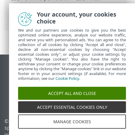
Security
>
Rozšírené nastavenia
>
Ochrana zariadení
>
Reakcie na detekciu
Your account, your cookies
> SSL/TLS
choice
We and our partners use cookies to give you the best
optimized online experience, analyze our website traffic,
and serve you with personalized ads. You can agree to the
collection of all cookies by clicking "Accept all and close",
decline all non-essential cookies by choosing "Accept
essential cookies only", or adjust your cookie settings by
clicking "Manage cookies". You also have the right to
withdraw your consent or change your cookie preferences
Zobraziť stránku ako na počítači
anytime by clicking the "Manage cookies" link in our website
footer or in your account settings (if available). For more
End of Life
information, see our
Cookie Policy
.
Databáza znalostí ESET
ESET Fórum
ACCEPT ALL AND CLOSE
ESET Status Portal
Technická podpora
ACCEPT ESSENTIAL COOKIES ONLY
© 1992 - 2025 ESET,
Spravovať súbory cookie
MANAGE COOKIES
spol. s r. o. Všetky práva
Zásady používania súborov
vyhradené.
cookie