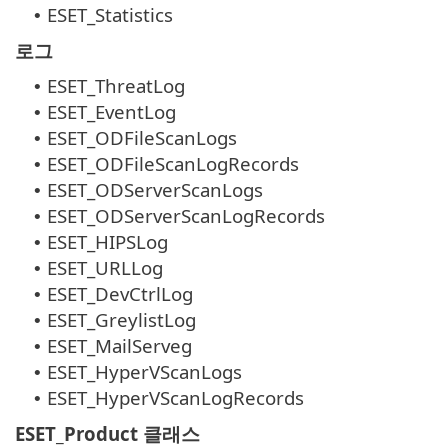
ESET_Statistics
•
로그
ESET_ThreatLog
•
ESET_EventLog
•
ESET_ODFileScanLogs
•
ESET_ODFileScanLogRecords
•
ESET_ODServerScanLogs
•
ESET_ODServerScanLogRecords
•
ESET_HIPSLog
•
ESET_URLLog
•
ESET_DevCtrlLog
•
ESET_GreylistLog
•
ESET_MailServeg
•
ESET_HyperVScanLogs
•
ESET_HyperVScanLogRecords
•
ESET_Product 클래스