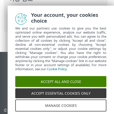
ESET 온라인 도움말
>
ESET Mail Security
>
Your account, your cookies
고급 설정
>
원격 관리
>
WMI 공급자
> 제공
choice
된 데이터
We and our partners use cookies to give you the best
optimized online experience, analyze our website traffic,
and serve you with personalized ads. You can agree to the
collection of all cookies by clicking "Accept all and close",
decline all non-essential cookies by choosing "Accept
essential cookies only", or adjust your cookie settings by
clicking "Manage cookies". You also have the right to
withdraw your consent or change your cookie preferences
anytime by clicking the "Manage cookies" link in our website
데스크톱 사이트 보기
footer or in your account settings (if available). For more
End of Life
information, see our
Cookie Policy
.
ESET 지식 베이스
ACCEPT ALL AND CLOSE
ESET 포럼
ESET Status Portal
ACCEPT ESSENTIAL COOKIES ONLY
국가별 지원
MANAGE COOKIES
© 1992 - 2025 ESET, spol. s
쿠키 관리