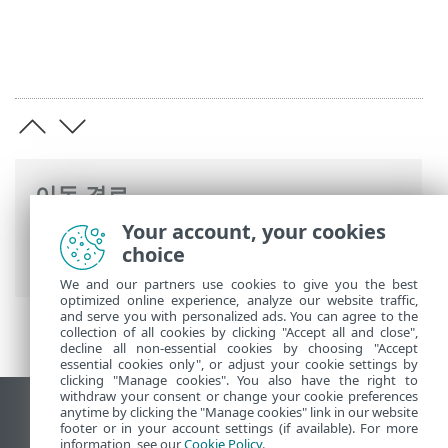
이동 경로
Your account, your cookies
ESET 온라인 도움말
>
ESET Mail Security
>
choice
설치/업그레이드
> 설치 준비
We and our partners use cookies to give you the best
optimized online experience, analyze our website traffic,
and serve you with personalized ads. You can agree to the
collection of all cookies by clicking "Accept all and close",
decline all non-essential cookies by choosing "Accept
essential cookies only", or adjust your cookie settings by
clicking "Manage cookies". You also have the right to
withdraw your consent or change your cookie preferences
anytime by clicking the "Manage cookies" link in our website
데스크톱 사이트 보기
footer or in your account settings (if available). For more
End of Life
information, see our
Cookie Policy
.