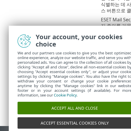
식별하는 데 사
스 버튼으로 
ESET Mail
지 주의를 기울
기본 프로그램 
Your account, your cookies
가 필요한 모
choice
기본 메뉴의
도
We and our partners use cookies to give you the best optimize
online experience, analyze our website traffic, and serve you wit
ESET
personalized ads. You can agree to the collection of all cookies b
clicking "Accept all and close", decline all non-essential cookies b
choosing "Accept essential cookies only", or adjust your cooki
settings by clicking "Manage cookies". You also have the right t
withdraw your consent or change your cookie preference
anytime by clicking the "Manage cookies" link in our websit
footer or in your account settings (if available). For mor
information, see our
Cookie Policy
.
ACCEPT ALL AND CLOSE
ACCEPT ESSENTIAL COOKIES ONLY