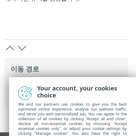
이동 경로
ESET 온라인 도움말
>
ESET Mail Security
>
Your account, your cookies
명령과 함께 ESET Mail Security
>
설정
>
네
choice
트워크
> 차단된 통신 해결
We and our partners use cookies to give you the best
optimized online experience, analyze our website traffic,
and serve you with personalized ads. You can agree to the
collection of all cookies by clicking "Accept all and close",
decline all non-essential cookies by choosing "Accept
essential cookies only", or adjust your cookie settings by
clicking "Manage cookies". You also have the right to