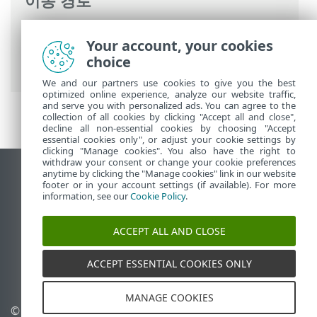
이동 경로
ESET 온라인 도움말
>
ESET Mail Security
>
Your account, your cookies
명령과 함께 ESET Mail Security
>
설정
> 컴
choice
퓨터
We and our partners use cookies to give you the best
optimized online experience, analyze our website traffic,
and serve you with personalized ads. You can agree to the
collection of all cookies by clicking "Accept all and close",
decline all non-essential cookies by choosing "Accept
essential cookies only", or adjust your cookie settings by
clicking "Manage cookies". You also have the right to
withdraw your consent or change your cookie preferences
anytime by clicking the "Manage cookies" link in our website
데스크톱 사이트 보기
footer or in your account settings (if available). For more
End of Life
information, see our
Cookie Policy
.
ESET 지식 베이스
ACCEPT ALL AND CLOSE
ESET 포럼
ESET Status Portal
ACCEPT ESSENTIAL COOKIES ONLY
국가별 지원
MANAGE COOKIES
© 1992 - 2025 ESET, spol. s
쿠키 관리