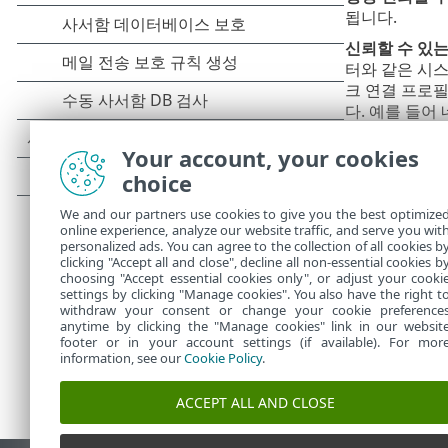
됩니다.
신뢰할 수 있는
터와 같은 시스
크 연결 프로필
다. 예를 들어 
브넷 192.1
는 것으로 간
Your account, your cookies
choice
취약한 Wi-Fi
바탕 화면 알
We and our partners use cookies to give you the best optimize
online experience, analyze our website traffic, and serve you wit
활성자
- 속성
personalized ads. You can agree to the collection of all cookies b
clicking "Accept all and close", decline all non-essential cookies b
choosing "Accept essential cookies only", or adjust your cooki
settings by clicking "Manage cookies". You also have the right t
withdraw your consent or change your cookie preference
anytime by clicking the "Manage cookies" link in our websit
footer or in your account settings (if available). For mor
information, see our
Cookie Policy
.
ACCEPT ALL AND CLOSE