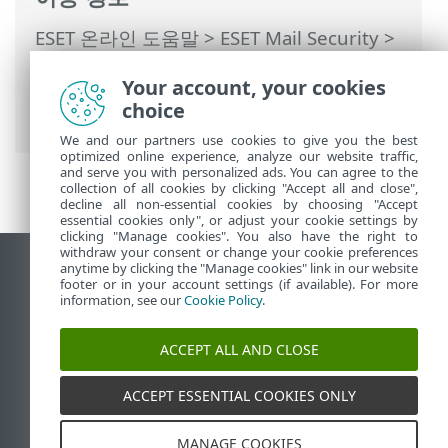
ESET 온라인 도움말
>
ESET Mail Security
>
고급 설정
>
사용자 인터페이스
>
프레젠테
Your account, your cookies
이션 모드
> 프리젠테이션 모드에서 제외된
choice
애플리케이션
We and our partners use cookies to give you the best
optimized online experience, analyze our website traffic,
and serve you with personalized ads. You can agree to the
collection of all cookies by clicking "Accept all and close",
decline all non-essential cookies by choosing "Accept
essential cookies only", or adjust your cookie settings by
clicking "Manage cookies". You also have the right to
withdraw your consent or change your cookie preferences
anytime by clicking the "Manage cookies" link in our website
데스크톱 사이트 보기
footer or in your account settings (if available). For more
End of Life
information, see our
Cookie Policy
.
ESET 지식 베이스
ACCEPT ALL AND CLOSE
ESET 포럼
ESET Status Portal
ACCEPT ESSENTIAL COOKIES ONLY
국가별 지원
MANAGE COOKIES