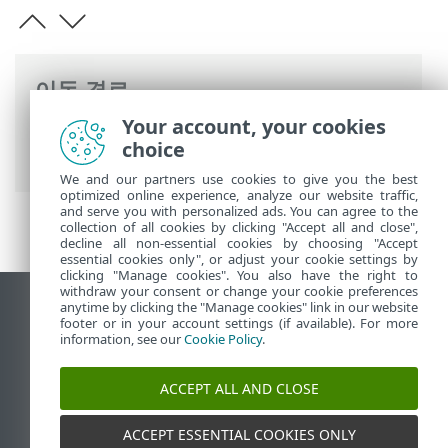
이동 경로
Your account, your cookies
ESET 온라인 도움말
>
ESET Mail Security
>
choice
고급 설정
> 사용자 인터페이스
We and our partners use cookies to give you the best
optimized online experience, analyze our website traffic,
and serve you with personalized ads. You can agree to the
collection of all cookies by clicking "Accept all and close",
decline all non-essential cookies by choosing "Accept
essential cookies only", or adjust your cookie settings by
clicking "Manage cookies". You also have the right to
withdraw your consent or change your cookie preferences
anytime by clicking the "Manage cookies" link in our website
데스크톱 사이트 보기
footer or in your account settings (if available). For more
End of Life
information, see our
Cookie Policy
.
ESET 지식 베이스
ACCEPT ALL AND CLOSE
ESET 포럼
ESET Status Portal
ACCEPT ESSENTIAL COOKIES ONLY
국가별 지원