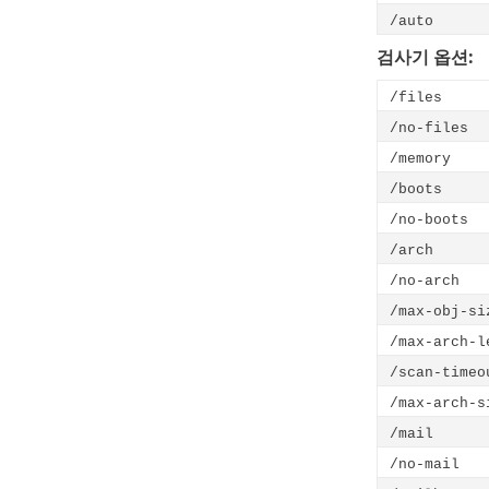
/auto
검사기 옵션:
/files
/no-files
/memory
/boots
/no-boots
/arch
/no-arch
/max-obj-si
/max-arch-l
/scan-timeo
/max-arch-s
/mail
/no-mail