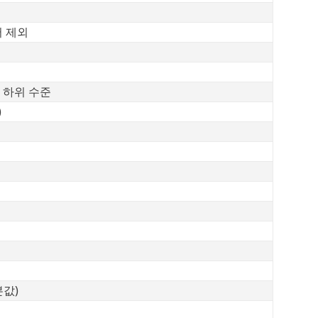
서 제외
 하위 수준
)
본값)