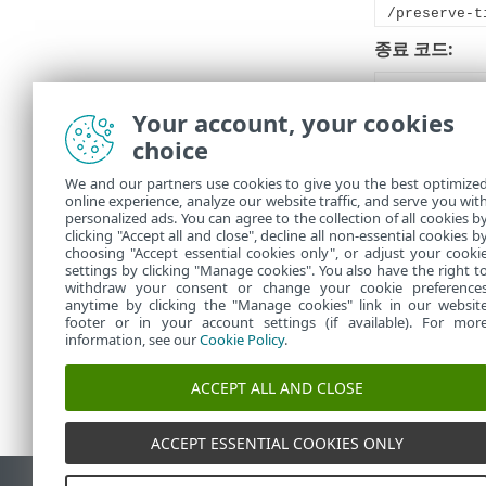
/preserve-t
종료 코드:
0
Your account, your cookies
1
choice
10
50
We and our partners use cookies to give you the best optimize
online experience, analyze our website traffic, and serve you wit
100
personalized ads. You can agree to the collection of all cookies b
clicking "Accept all and close", decline all non-essential cookies b
choosing "Accept essential cookies only", or adjust your cooki
settings by clicking "Manage cookies". You also have the right t
withdraw your consent or change your cookie preference
anytime by clicking the "Manage cookies" link in our websit
footer or in your account settings (if available). For mor
information, see our
Cookie Policy
.
ACCEPT ALL AND CLOSE
ACCEPT ESSENTIAL COOKIES ONLY