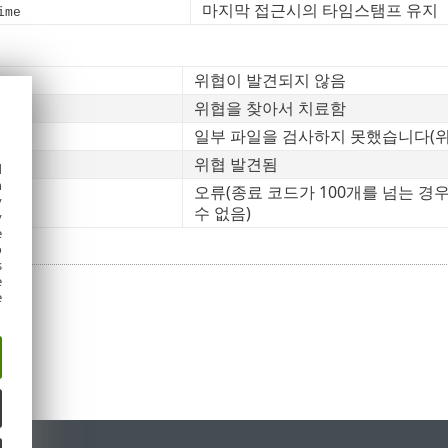
마지막 접근시의 타임스탬프 유지
ime
위협이 발견되지 않음
위협을 찾아서 치료함
일부 파일을 검사하지 못했습니다(위협
위협 발견됨
d
h
오류(종료 코드가 100개를 넘는 경
y
수 없음)
y
e
o
s
e
e