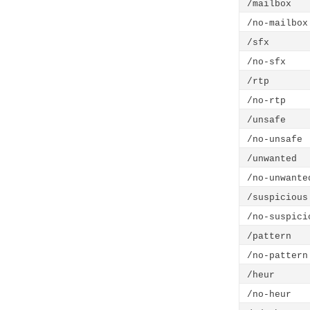
/mailbox
/no-mailbox
/sfx
/no-sfx
/rtp
/no-rtp
/unsafe
/no-unsafe
/unwanted
/no-unwante
/suspicious
/no-suspici
/pattern
/no-pattern
/heur
/no-heur