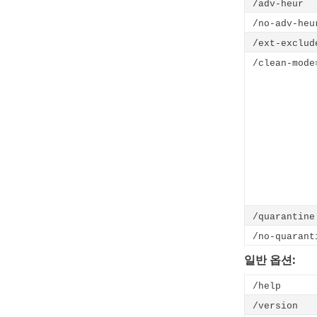
/adv-heur
/no-adv-heu
/ext-exclud
/clean-mode
/quarantine
/no-quarant
일반 옵션:
/help
/version