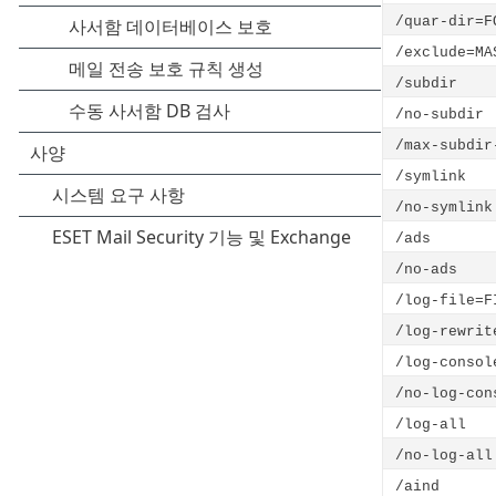
/quar-dir=F
/exclude=MA
/subdir
/no-subdir
/max-subdir
/symlink
/no-symlink
/ads
/no-ads
/log-file=F
/log-rewrit
/log-consol
/no-log-con
/log-all
/no-log-all
/aind