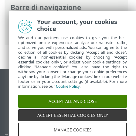
Barre di navigazione
Guida online ESET
>
ESET Mail Security
>
Your account, your cookies
Per iniziare
>
Monitoraggio
> Isolamento
choice
rete
We and our partners use cookies to give you the best
optimized online experience, analyze our website traffic,
and serve you with personalized ads. You can agree to the
collection of all cookies by clicking "Accept all and close",
decline all non-essential cookies by choosing "Accept
essential cookies only", or adjust your cookie settings by
clicking "Manage cookies". You also have the right to
withdraw your consent or change your cookie preferences
anytime by clicking the "Manage cookies" link in our website
Visualizza sito desktop
footer or in your account settings (if available). For more
information, see our
Cookie Policy
.
End of Life
ESET Knowledge Base
ACCEPT ALL AND CLOSE
Forum ESET
ESET Status Portal
ACCEPT ESSENTIAL COOKIES ONLY
Supporto regionale
MANAGE COOKIES
© 1992 - 2025 ESET, spol. s
Gestisci cookie