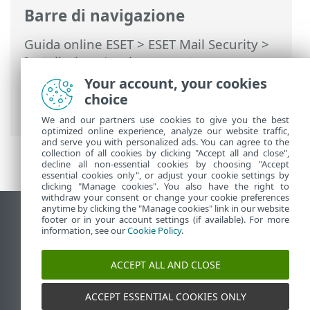
Barre di navigazione
Guida online ESET
>
ESET Mail Security
>
Installazione/aggiornamento
>
Installazione della versione più
Your account, your cookies
aggiornata
> Aggiornamento tramite
choice
ESET PROTECT
We and our partners use cookies to give you the best
optimized online experience, analyze our website traffic,
and serve you with personalized ads. You can agree to the
collection of all cookies by clicking "Accept all and close",
decline all non-essential cookies by choosing "Accept
essential cookies only", or adjust your cookie settings by
clicking "Manage cookies". You also have the right to
withdraw your consent or change your cookie preferences
anytime by clicking the "Manage cookies" link in our website
Visualizza sito desktop
footer or in your account settings (if available). For more
information, see our
Cookie Policy
.
End of Life
ESET Knowledge Base
ACCEPT ALL AND CLOSE
Forum ESET
ESET Status Portal
ACCEPT ESSENTIAL COOKIES ONLY
Supporto regionale