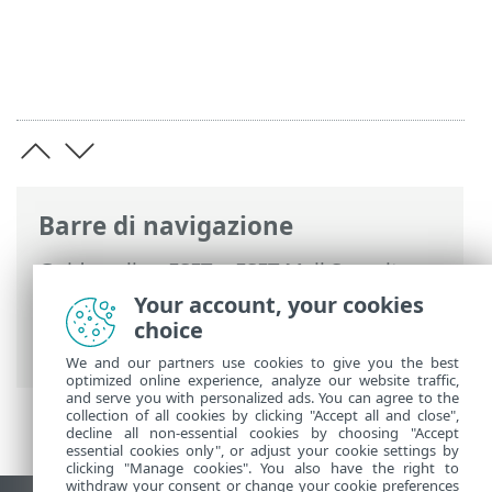
Barre di navigazione
Guida online ESET
>
ESET Mail Security
>
Configurazione avanzata
>
Controlli
>
Your account, your cookies
Controllo del dispositivo
> Destinazioni
choice
profilo
We and our partners use cookies to give you the best
optimized online experience, analyze our website traffic,
and serve you with personalized ads. You can agree to the
collection of all cookies by clicking "Accept all and close",
decline all non-essential cookies by choosing "Accept
essential cookies only", or adjust your cookie settings by
clicking "Manage cookies". You also have the right to
withdraw your consent or change your cookie preferences