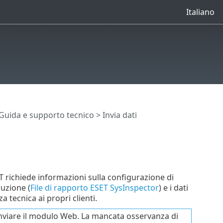
Italiano
Guida e supporto tecnico
> Invia dati
SET richiede informazioni sulla configurazione di
cuzione (
File di rapporto ESET SysInspector
) e i dati
a tecnica ai propri clienti.
e inviare il modulo Web. La mancata osservanza di