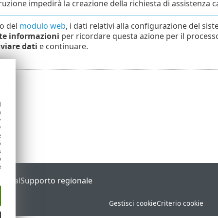
truzione impedirà la creazione della richiesta di assistenza 
io del
modulo web
, i dati relativi alla configurazione del s
te informazioni
per ricordare questa azione per il processo.
viare dati
e continuare.
d
h
y
y
e
o
s
e
e
Portal
Supporto regionale
Gestisci cookie
Criterio cookie