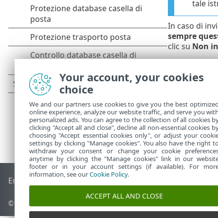
tale is
In caso di inv
sempre ques
clic su
Non in
Your account, your cookies
choice
We and our partners use cookies to give you the best optimize
online experience, analyze our website traffic, and serve you wit
personalized ads. You can agree to the collection of all cookies b
clicking "Accept all and close", decline all non-essential cookies b
choosing "Accept essential cookies only", or adjust your cooki
settings by clicking "Manage cookies". You also have the right t
withdraw your consent or change your cookie preference
anytime by clicking the "Manage cookies" link in our websit
footer or in your account settings (if available). For mor
information, see our
Cookie Policy
.
End of Life
ESET Knowledge Base
Forum ESET
ESET Status 
ACCEPT ALL AND CLOSE
© 1992 - 2025 ESET, spol. s r.o. - Tutti i diritti riservati.