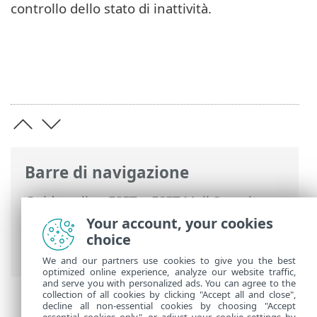
controllo dello stato di inattività.
Barre di navigazione
Guida online ESET
>
ESET Mail Security
>
Configurazione avanzata
>
Controlli
>
Your account, your cookies
Controllo del dispositivo
> Controllo stato
choice
inattivo
We and our partners use cookies to give you the best
optimized online experience, analyze our website traffic,
and serve you with personalized ads. You can agree to the
collection of all cookies by clicking "Accept all and close",
decline all non-essential cookies by choosing "Accept